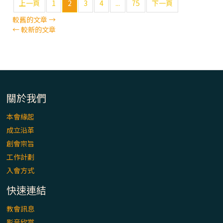
上一頁
1
2
3
4
...
75
下一頁
較舊的文章
→
←
較新的文章
關於我們
本會緣起
成立沿革
創會宗旨
工作計劃
入會方式
快速連結
教會訊息
影音欣賞