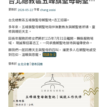
台北總教區五峰旗聖母朝聖地<志工招募>
更新於
作者
2026-05-22
chang assisi
台北總教區五峰旗聖母朝聖地<志工招募>
多年來，五峰旗聖母朝聖地陪伴無數教友與朝聖者祈禱、靈
修與親近天主。
因長年服務的修女們將於115年7月31日離開，轉換服務場
域， 現誠摯招募志工，一同承擔朝聖地接待與福傳使命。
願我們一起回應天主與聖母的召叫， 讓更多人在朝聖地感受
到信仰、溫暖與恩寵。
閱讀全文
發表於
|
台北分會
發表回應