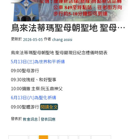
鳥來法蒂瑪聖母朝聖地 聖母顯現日紀念禮儀時間表
更新於
作者
2026-05-05
chang assisi
鳥來法蒂瑪聖母朝聖地 聖母顯現日紀念禮儀時間表
5月13日(三)為世界和平祈禱
09:00聖母游行
09:30玫瑰經、和好聖事
10:00彌撒 主祭:阮玉鼎神父
6月13日(六)為聖化祈禱
09:00聖體游行
閱讀全文
發表於
|
教會訊息
發表回應