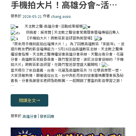
手機拍大片！高雄分會~活動成果報導
發表於
作者
2026-05-21
chang assisi
天主教之聲-高雄分會~活動成果報導
供稿者：吳育贊 | 天主教之聲協會常務理事暨福傳組召集人
【手機拍大片！跨教區影音研習熱鬧登場】
「原來用手機就能拍出福傳大片！」 為了回應高雄教區「家庭年」，並
提升教友們的影音福傳能力，5月16日由高雄教區主辦、天主教之聲傳
播協會指導、天主教之聲傳播協會高雄分會承辦、天聲台南分會、花蓮
分會、高雄教區家庭委員會、路竹聖若瑟堂、波尼法協會協辦的「手機
拍大片」跨教區影音研習，在路竹聖若瑟堂盛大展開啦！
當天吸引了來自嘉義、台南、花蓮及高雄教區共 70 位學員齊聚一堂。
大家頂著熱情，跟著遠從台北、台中奔赴而來的協會鍾瑪竇理事長及秘
書長、分會長謝晉玄老師及助教團，一起開啟了豐富的影音學習之旅！
…
閱讀全文
→
發表於
|
高雄分會
發表回應