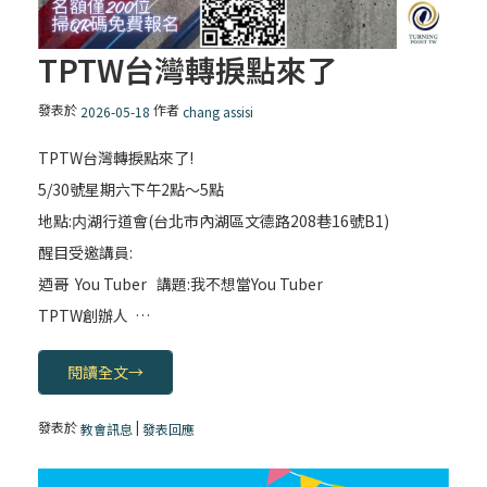
TPTW台灣轉捩點來了
發表於
作者
2026-05-18
chang assisi
TPTW台灣轉捩點來了!
5/30號星期六下午2點〜5點
地點:内湖行道會(台北市內湖區文德路208巷16號B1)
醒目受邀講員:
迺哥 You Tuber 講題:我不想當You Tuber
TPTW創辦人 …
閱讀全文
→
發表於
|
教會訊息
發表回應