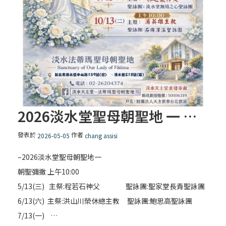
2026淡水堂聖母朝聖地 一 朝聖彌撒
發表於
作者
2026-05-05
chang assisi
–2026淡水堂聖母朝聖地一
朝聖彌撒 上午10:00
5/13(三) 主祭:程若石神父 聖詠團:聖家堂長青聖詠團
6/13(六) 主祭:洪山川榮休總主教 聖詠團:鮑思高聖詠團
7/13(一) …