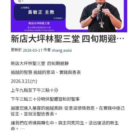
新店大坪林聖三堂 四旬期避靜 – 講師 黃敏正主教
更新於
作者
2026-03-17
chang assisi
新店大坪林聖三堂 四旬期避靜
逾越的智慧 逾越的意涵、實踐與善表
2026.3.21(六)
上午九點至下午三點十分
下午三點三十分明供聖體曁和好聖事
誠邀您進入基督的逾越奧跡: 從意涵領悟救恩，在實踐中捨己
從主，並效法聖徒善表。
讓我們在祈禱與轉化中，與主同死同生，活出復活的新生
命。 …