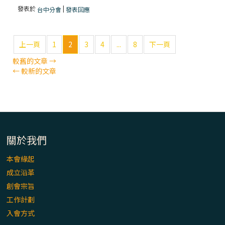
發表於
|
台中分會
發表回應
上一頁
1
2
3
4
...
8
下一頁
較舊的文章
→
←
較新的文章
關於我們
本會緣起
成立沿革
創會宗旨
工作計劃
入會方式