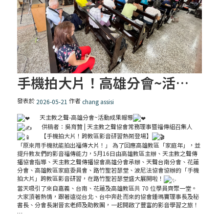
手機拍大片！高雄分會~活動成果報導
發表於
作者
2026-05-21
chang assisi
天主教之聲-高雄分會~活動成果報導
供稿者：吳育贊 | 天主教之聲協會常務理事暨福傳組召集人
【手機拍大片！跨教區影音研習熱鬧登場】
「原來用手機就能拍出福傳大片！」 為了回應高雄教區「家庭年」，並
提升教友們的影音福傳能力，5月16日由高雄教區主辦、天主教之聲傳
播協會指導、天主教之聲傳播協會高雄分會承辦、天聲台南分會、花蓮
分會、高雄教區家庭委員會、路竹聖若瑟堂、波尼法協會協辦的「手機
拍大片」跨教區影音研習，在路竹聖若瑟堂盛大展開啦！
當天吸引了來自嘉義、台南、花蓮及高雄教區共 70 位學員齊聚一堂。
大家頂著熱情，跟著遠從台北、台中奔赴而來的協會鍾瑪竇理事長及秘
書長、分會長謝晉玄老師及助教團，一起開啟了豐富的影音學習之旅！
…