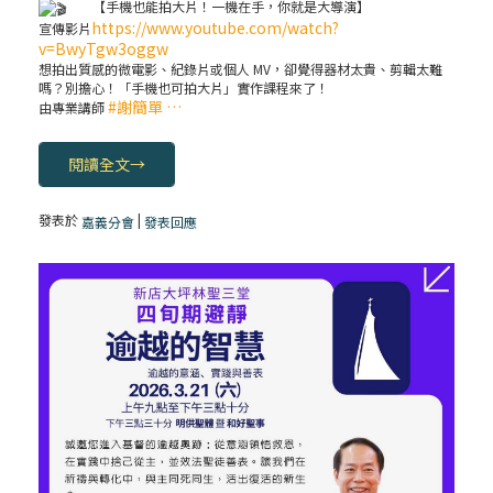
【手機也能拍大片！一機在手，你就是大導演】
https://www.youtube.com/watch?
宣傳影片
v=BwyTgw3oggw
想拍出質感的微電影、紀錄片或個人 MV，卻覺得器材太貴、剪輯太難
嗎？別擔心！「手機也可拍大片」實作課程來了！
#謝簡單 …
由專業講師
閱讀全文
→
發表於
|
嘉義分會
發表回應