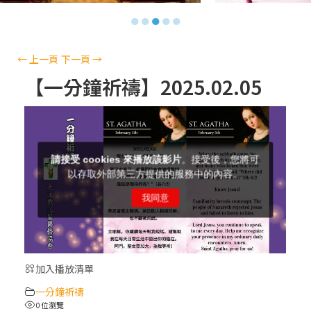
【信仰之旅】第十三集：「天主十誡(上)」
●
●
●
●
●
—金毓瑋 神父
【信仰之旅】第十二集：「聖母、聖人」—
←
上一頁
下一頁
→
高樂祈 修女
【一分鐘祈禱】2025.02.05
【信仰之旅】第十一集：「教 會」(推廣片)
【信仰之旅】第十一集：「教 會」—林必能
神父
【信仰之旅】第十集：「逾越奧蹟」— 錢玲
珠老師
加入播放清單
(5)黃敏正主教帶你做「四旬期避靜」—【逾
一分鐘祈禱
越的智慧】：完美的喜樂
0 位瀏覽