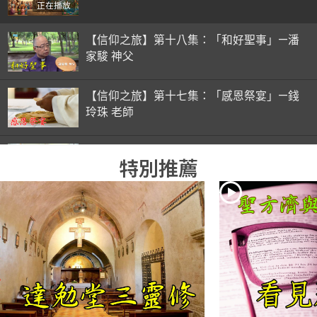
正在播放
【信仰之旅】第十八集：「和好聖事」—潘
家駿 神父
【信仰之旅】第十七集：「感恩祭宴」—錢
玲珠 老師
【信仰之旅】第十六集：「彌撒初體驗」—
特別推薦
錢玲珠 老師
【信仰之旅】第十五集：「入門聖事」—錢
玲珠 老師
【信仰之旅】第十四集：「天主十誡(下)」
—金毓瑋 神父