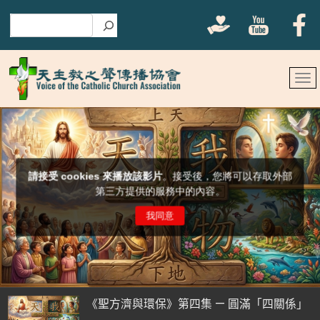
搜尋
《聖方濟與環保》第四集 — 圓滿「四關係」