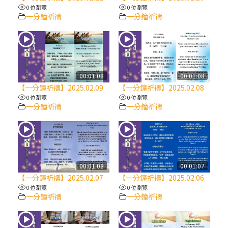
【信仰之旅】第八集：「耶穌為什麼降生到
0 位瀏覽
0 位瀏覽
人世」—高樂祈修女
一分鐘祈禱
一分鐘祈禱
2025/10/10【萬物讚頌頌歌 – 太陽與生態音
樂會】紀念聖方濟與已逝教宗方濟各（中）
00:01:08
00:01:08
2025/10/10【萬物讚頌頌歌 – 太陽與生態音
【一分鐘祈禱】2025.02.09
【一分鐘祈禱】2025.02.08
樂會】紀念聖方濟與已逝教宗方濟各（下）
0 位瀏覽
0 位瀏覽
一分鐘祈禱
一分鐘祈禱
2025/10/10【萬物讚頌頌歌 – 太陽與生態音
樂會】紀念聖方濟與已逝教宗方濟各（上）
(9完結)黃敏正主教帶你做【將臨期避靜】—
00:01:08
00:01:07
匝凱的「新生命」：利他與內化
【一分鐘祈禱】2025.02.07
【一分鐘祈禱】2025.02.06
0 位瀏覽
0 位瀏覽
一分鐘祈禱
一分鐘祈禱
(8)黃敏正主教帶你做【將臨期避靜】—耶穌
降生成人與人同在＝「厄瑪努爾」