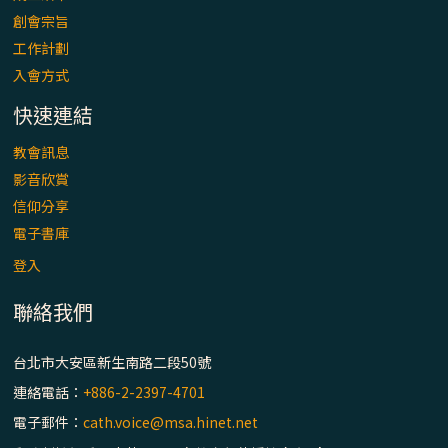
「看」是一門大學問、真正的靈修
創會宗旨
工作計劃
(1)黃敏正主教帶你做【將臨期避靜】—「走
入會方式
入基督降生的奧蹟」以稅吏匝凱遇見耶穌為
例
快速連結
「禧年 來~」第十七集(最終回)：成為懷抱
教會訊息
「希望」的傳教士 / 宜蘭市法蒂瑪聖母堂
影音欣賞
信仰分享
「禧年 來~」第十六集：談《希伯來書》中的
電子書庫
「希望」 / 高雄玫瑰聖母聖殿主教座堂
登入
聯絡我們
「禧年 來~」第十五集：再論《在希望中得
救》通諭中的「希望」 / 花蓮美崙進教之佑
主教座堂(下)
台北市大安區新生南路二段50號
連絡電話：
+886-2-2397-4701
「禧年 來~」第十四集：續談《在希望中得
電子郵件：
cath.voice@msa.hinet.net
救》通諭中的「希望」 / 花蓮美崙進教之佑