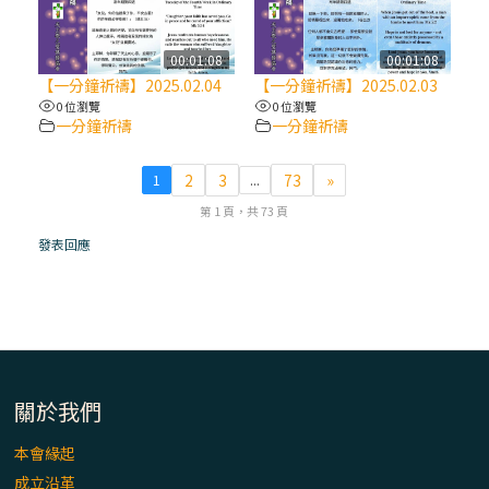
(7)黃敏正主教帶你做【將臨期避靜】—耶穌
降生人間，需要人的「接納」
00:01:08
00:01:08
【一分鐘祈禱】2025.02.04
【一分鐘祈禱】2025.02.03
0 位瀏覽
0 位瀏覽
(6)黃敏正主教帶你做【將臨期避靜】—「馬
一分鐘祈禱
一分鐘祈禱
槽」═「謙卑」
2
3
73
»
1
...
(5)黃敏正主教帶你做【將臨期避靜】—「福
第 1 頁，共 73 頁
傳」：講耶穌的故事
發表回應
(4)黃敏正主教帶你做【將臨期避靜】—匝凱
「想看」耶穌，耶穌「走近」匝凱
(3)黃敏正主教帶你做【將臨期避靜】—「轉
念」，吃苦如吃補
關於我們
本會緣起
(2)黃敏正主教帶你做【將臨期避靜】—
成立沿革