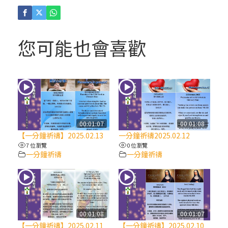
(4)黃敏正主教帶你做「四旬期避靜」—【逾
越的智慧】：聖方濟的逾越善表—與痲瘋病
人相遇
您可能也會喜歡
(3)黃敏正主教帶你做「四旬期避靜」—【逾
越的智慧】：耶穌的三大奧蹟
(2)黃敏正主教帶你做「四旬期避靜」—【逾
越的智慧】：七項齋戒的意義與益處
00:01:07
00:01:08
【一分鐘祈禱】2025.02.13
一分鐘祈禱2025.02.12
【信仰之旅】第九集：「如果你的痛苦比快
7 位瀏覽
0 位瀏覽
一分鐘祈禱
一分鐘祈禱
樂多」—歐義明神父 / 應芝莉老師
(1)黃敏正主教帶你做「四旬期避靜」—【逾
越的智慧】：聖方濟的靈修，「不占為己
有」
00:01:08
00:01:07
【一分鐘祈禱】2025.02.11
【一分鐘祈禱】2025.02.10