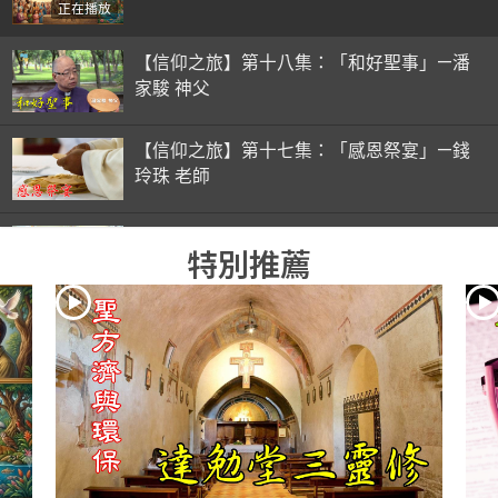
正在播放
【信仰之旅】第十八集：「和好聖事」—潘
家駿 神父
【信仰之旅】第十七集：「感恩祭宴」—錢
玲珠 老師
【信仰之旅】第十六集：「彌撒初體驗」—
特別推薦
錢玲珠 老師
【信仰之旅】第十五集：「入門聖事」—錢
玲珠 老師
【信仰之旅】第十四集：「天主十誡(下)」
—金毓瑋 神父