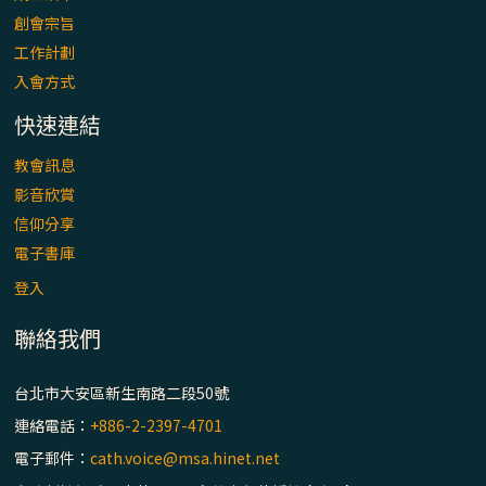
「看」是一門大學問、真正的靈修
創會宗旨
工作計劃
(1)黃敏正主教帶你做【將臨期避靜】—「走
入會方式
入基督降生的奧蹟」以稅吏匝凱遇見耶穌為
例
快速連結
「禧年 來~」第十七集(最終回)：成為懷抱
教會訊息
「希望」的傳教士 / 宜蘭市法蒂瑪聖母堂
影音欣賞
信仰分享
「禧年 來~」第十六集：談《希伯來書》中的
電子書庫
「希望」 / 高雄玫瑰聖母聖殿主教座堂
登入
聯絡我們
「禧年 來~」第十五集：再論《在希望中得
救》通諭中的「希望」 / 花蓮美崙進教之佑
主教座堂(下)
台北市大安區新生南路二段50號
連絡電話：
+886-2-2397-4701
「禧年 來~」第十四集：續談《在希望中得
電子郵件：
cath.voice@msa.hinet.net
救》通諭中的「希望」 / 花蓮美崙進教之佑