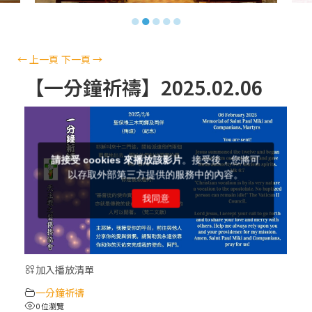
【信仰之旅】第十三集：「天主十誡(上)」
●
●
●
●
●
—金毓瑋 神父
【信仰之旅】第十二集：「聖母、聖人」—
←
上一頁
下一頁
→
高樂祈 修女
【一分鐘祈禱】2025.02.06
【信仰之旅】第十一集：「教 會」(推廣片)
【信仰之旅】第十一集：「教 會」—林必能
神父
【信仰之旅】第十集：「逾越奧蹟」— 錢玲
珠老師
加入播放清單
(5)黃敏正主教帶你做「四旬期避靜」—【逾
一分鐘祈禱
越的智慧】：完美的喜樂
0 位瀏覽