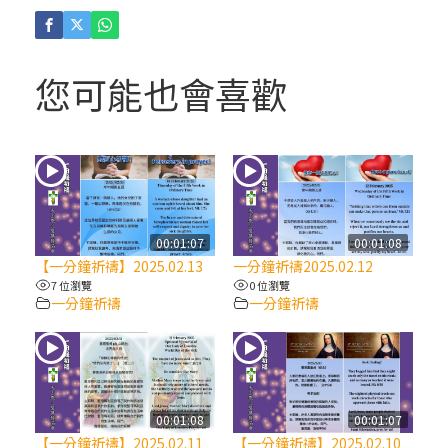
(4)黃敏正主教帶你做「四旬期避靜」—【逾
越的智慧】：聖方濟的逾越善表—與痲瘋病
人相遇
您可能也會喜歡
(3)黃敏正主教帶你做「四旬期避靜」—【逾
越的智慧】：耶穌的三大奧蹟
(2)黃敏正主教帶你做「四旬期避靜」—【逾
越的智慧】：七項齋戒的意義與益處
00:01:07
00:01:08
【一分鐘祈禱】2025.02.13
一分鐘祈禱2025.02.12
【信仰之旅】第九集：「如果你的痛苦比快
7 位瀏覽
0 位瀏覽
一分鐘祈禱
一分鐘祈禱
樂多」—歐義明神父 / 應芝莉老師
(1)黃敏正主教帶你做「四旬期避靜」—【逾
越的智慧】：聖方濟的靈修，「不占為己
有」
00:01:08
00:01:07
【一分鐘祈禱】2025.02.11
【一分鐘祈禱】2025.02.10