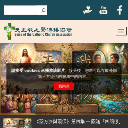
搜尋
《聖方濟與環保》第四集 — 圓滿「四關係」