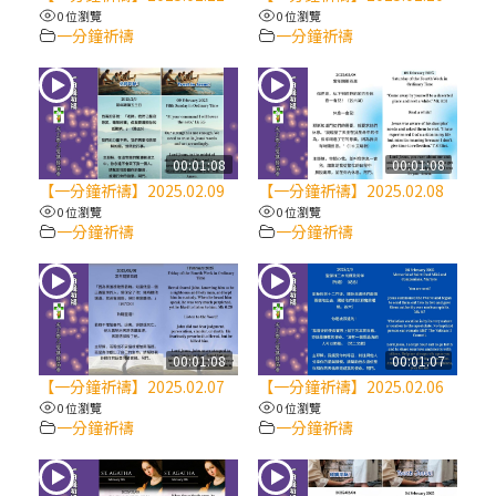
【信仰之旅】第八集：「耶穌為什麼降生到
0 位瀏覽
0 位瀏覽
人世」—高樂祈修女
一分鐘祈禱
一分鐘祈禱
2025/10/10【萬物讚頌頌歌 – 太陽與生態音
樂會】紀念聖方濟與已逝教宗方濟各（中）
00:01:08
00:01:08
2025/10/10【萬物讚頌頌歌 – 太陽與生態音
【一分鐘祈禱】2025.02.09
【一分鐘祈禱】2025.02.08
樂會】紀念聖方濟與已逝教宗方濟各（下）
0 位瀏覽
0 位瀏覽
一分鐘祈禱
一分鐘祈禱
2025/10/10【萬物讚頌頌歌 – 太陽與生態音
樂會】紀念聖方濟與已逝教宗方濟各（上）
(9完結)黃敏正主教帶你做【將臨期避靜】—
00:01:08
00:01:07
匝凱的「新生命」：利他與內化
【一分鐘祈禱】2025.02.07
【一分鐘祈禱】2025.02.06
0 位瀏覽
0 位瀏覽
一分鐘祈禱
一分鐘祈禱
(8)黃敏正主教帶你做【將臨期避靜】—耶穌
降生成人與人同在＝「厄瑪努爾」