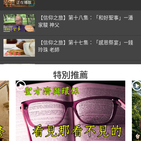
正在播放
【信仰之旅】第十八集：「和好聖事」—潘
家駿 神父
【信仰之旅】第十七集：「感恩祭宴」—錢
玲珠 老師
【信仰之旅】第十六集：「彌撒初體驗」—
特別推薦
錢玲珠 老師
【信仰之旅】第十五集：「入門聖事」—錢
玲珠 老師
【信仰之旅】第十四集：「天主十誡(下)」
—金毓瑋 神父