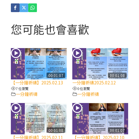
(4)黃敏正主教帶你做「四旬期避靜」—【逾
越的智慧】：聖方濟的逾越善表—與痲瘋病
人相遇
您可能也會喜歡
(3)黃敏正主教帶你做「四旬期避靜」—【逾
越的智慧】：耶穌的三大奧蹟
(2)黃敏正主教帶你做「四旬期避靜」—【逾
越的智慧】：七項齋戒的意義與益處
00:01:07
00:01:08
【一分鐘祈禱】2025.02.13
一分鐘祈禱2025.02.12
【信仰之旅】第九集：「如果你的痛苦比快
7 位瀏覽
0 位瀏覽
一分鐘祈禱
一分鐘祈禱
樂多」—歐義明神父 / 應芝莉老師
(1)黃敏正主教帶你做「四旬期避靜」—【逾
越的智慧】：聖方濟的靈修，「不占為己
有」
00:01:08
00:01:07
【一分鐘祈禱】2025.02.11
【一分鐘祈禱】2025.02.10