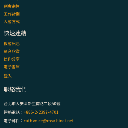
「看」是一門大學問、真正的靈修
創會宗旨
工作計劃
(1)黃敏正主教帶你做【將臨期避靜】—「走
入會方式
入基督降生的奧蹟」以稅吏匝凱遇見耶穌為
例
快速連結
「禧年 來~」第十七集(最終回)：成為懷抱
教會訊息
「希望」的傳教士 / 宜蘭市法蒂瑪聖母堂
影音欣賞
信仰分享
「禧年 來~」第十六集：談《希伯來書》中的
電子書庫
「希望」 / 高雄玫瑰聖母聖殿主教座堂
登入
聯絡我們
「禧年 來~」第十五集：再論《在希望中得
救》通諭中的「希望」 / 花蓮美崙進教之佑
主教座堂(下)
台北市大安區新生南路二段50號
連絡電話：
+886-2-2397-4701
「禧年 來~」第十四集：續談《在希望中得
電子郵件：
cath.voice@msa.hinet.net
救》通諭中的「希望」 / 花蓮美崙進教之佑