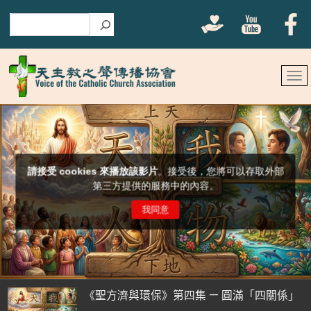
搜尋
《聖方濟與環保》第四集 — 圓滿「四關係」