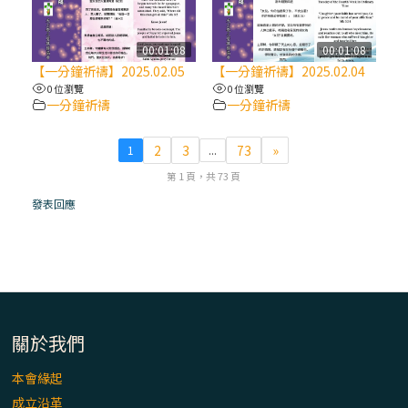
(7)黃敏正主教帶你做【將臨期避靜】—耶穌
降生人間，需要人的「接納」
00:01:08
00:01:08
【一分鐘祈禱】2025.02.05
【一分鐘祈禱】2025.02.04
0 位瀏覽
0 位瀏覽
(6)黃敏正主教帶你做【將臨期避靜】—「馬
一分鐘祈禱
一分鐘祈禱
槽」═「謙卑」
2
3
73
»
1
...
(5)黃敏正主教帶你做【將臨期避靜】—「福
第 1 頁，共 73 頁
傳」：講耶穌的故事
發表回應
(4)黃敏正主教帶你做【將臨期避靜】—匝凱
「想看」耶穌，耶穌「走近」匝凱
(3)黃敏正主教帶你做【將臨期避靜】—「轉
念」，吃苦如吃補
關於我們
本會緣起
(2)黃敏正主教帶你做【將臨期避靜】—
成立沿革