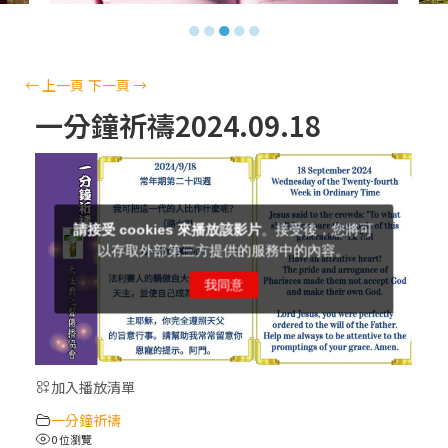
【信仰之旅】第十三集：「天主十誡(上)」
●
●
●
●
●
—金毓瑋 神父
【信仰之旅】第十二集：「聖母、聖人」—
←
上一頁
下一頁
→
高樂祈 修女
一分鐘祈禱2024.09.18
【信仰之旅】第十一集：「教 會」(推廣片)
【信仰之旅】第十一集：「教 會」—林必能
神父
【信仰之旅】第十集：「逾越奧蹟」— 錢玲
珠老師
加入播放清單
(5)黃敏正主教帶你做「四旬期避靜」—【逾
一分鐘祈禱
越的智慧】：完美的喜樂
0 位瀏覽