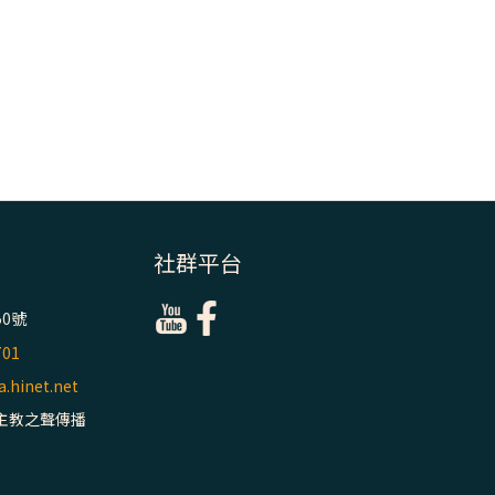
2025/10/10【萬
物讚頌頌歌 – 太
陽與生態音樂
會】紀念聖方濟
與已逝教宗方濟
各（上）
(9完結)黃敏正
主教帶你做【將
社群平台
臨期避靜】—匝
凱的「新生
命」：利他與內
0號
化
701
.hinet.net
(8)黃敏正主教
主教之聲傳播
帶你做【將臨期
避靜】—耶穌降
生成人與人同在