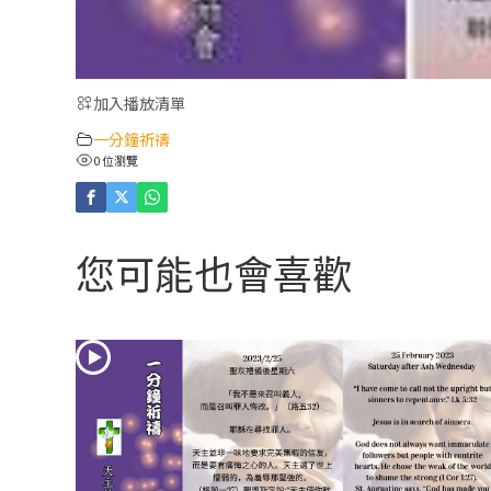
加入播放清單
一分鐘祈禱
0 位瀏覽
您可能也會喜歡