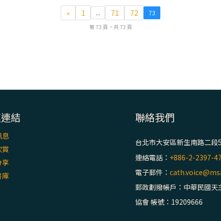
«
1
71
72
...
73
第 73 頁，共 73 頁
速連結
聯絡我們
訊息
台北市大安區新生南路二段5
欣賞
連絡電話：
+886-2-2397-4
分享
電子郵件：
cath.voice@msa
書庫
郵政劃撥帳戶：中華民國天
協會 帳號：19209666