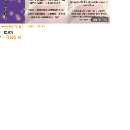
【信仰之旅】第
八集：「耶穌為
什麼降生到人
00:01:06
一分鐘祈禱】2023.02.23
世」—高樂祈修
0 位瀏覽
女
一分鐘祈禱
2025/10/10【萬
物讚頌頌歌 – 太
陽與生態音樂
會】紀念聖方濟
與已逝教宗方濟
各（中）
2025/10/10【萬
物讚頌頌歌 – 太
陽與生態音樂
會】紀念聖方濟
與已逝教宗方濟
各（下）