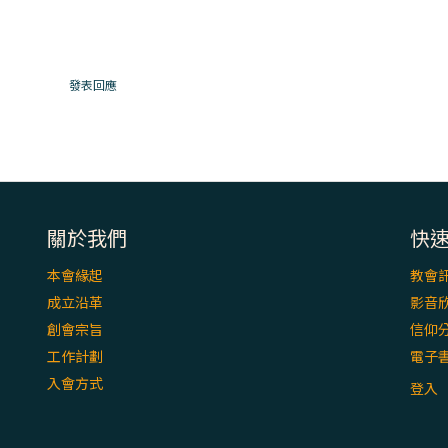
發表回應
關於我們
快
本會緣起
教會
成立沿革
影音
創會宗旨
信仰
工作計劃
電子
入會方式
登入