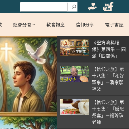
搜尋
教
總會分會
教會訊息
信仰分享
電子書屋
《聖方濟與環
保》第四集 — 圓
正在播放
滿「四關係」
【信仰之旅】第
十八集：「和好
聖事」—潘家駿
神父
【信仰之旅】第
十七集：「感恩
祭宴」—錢玲珠
老師