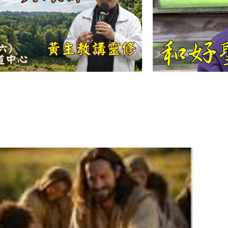
【信仰之旅】第
十二集：「聖
母、聖人」—高
樂祈 修女
【信仰之旅】第
十一集：「教
會」(推廣片)
【信仰之旅】第
十一集：「教
會」—林必能神
父
【信仰之旅】第
十集：「逾越奧
蹟」— 錢玲珠老
師