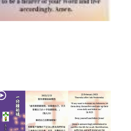
(2)黃敏正主教
帶你做「四旬期
避靜」—【逾越
的智慧】：七項
齋戒的意義與益
處
【信仰之旅】第
九集：「如果你
的痛苦比快樂
多」—歐義明神
父 / 應芝莉老師
(1)黃敏正主教帶
你做「四旬期避
靜」—【逾越的
智慧】：聖方濟
的靈修，「不占
為己有」