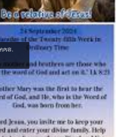
(5)黃敏正主教
帶你做「四旬期
避靜」—【逾越
的智慧】：完美
的喜樂
(4)黃敏正主教
帶你做「四旬期
避靜」—【逾越
的智慧】：聖方
濟的逾越善表—
與痲瘋病人相遇
(3)黃敏正主教
帶你做「四旬期
避靜」—【逾越
的智慧】：耶穌
的三大奧蹟