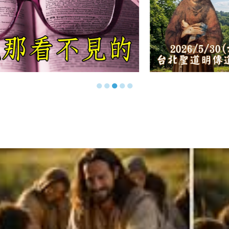
●
●
●
●
●