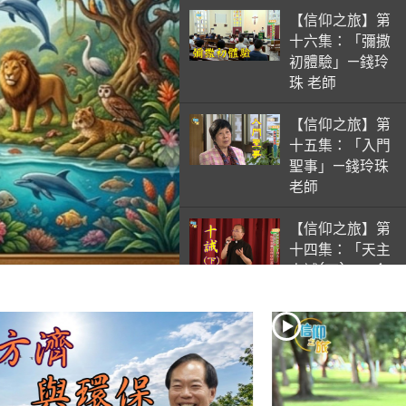
【信仰之旅】第
十六集：「彌撒
初體驗」—錢玲
珠 老師
【信仰之旅】第
十五集：「入門
聖事」—錢玲珠
老師
【信仰之旅】第
十四集：「天主
十誡(下)」—金
毓瑋 神父
【信仰之旅】第
十三集：「天主
十誡(上)」—金
毓瑋 神父