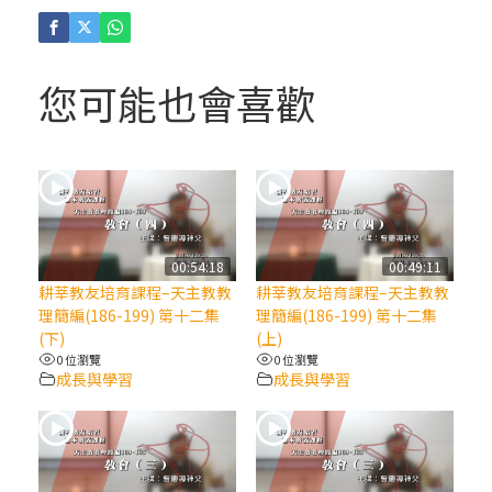
(4)黃敏正主教帶你做「四旬期避靜」—【逾
越的智慧】：聖方濟的逾越善表—與痲瘋病
人相遇
您可能也會喜歡
(3)黃敏正主教帶你做「四旬期避靜」—【逾
越的智慧】：耶穌的三大奧蹟
(2)黃敏正主教帶你做「四旬期避靜」—【逾
越的智慧】：七項齋戒的意義與益處
00:54:18
00:49:11
耕莘教友培育課程–天主教教
耕莘教友培育課程–天主教教
【信仰之旅】第九集：「如果你的痛苦比快
理簡編(186-199) 第十二集
理簡編(186-199) 第十二集
樂多」—歐義明神父 / 應芝莉老師
(下)
(上)
0 位瀏覽
0 位瀏覽
成長與學習
成長與學習
(1)黃敏正主教帶你做「四旬期避靜」—【逾
越的智慧】：聖方濟的靈修，「不占為己
有」