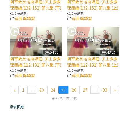
耕莘教友培育課程–天主教教
耕莘教友培育課程–天主教教
理簡編(132-152) 第九集 (下)
理簡編(132-152) 第九集 (上)
(7)黃敏正主教帶你做【將臨期避靜】—耶穌
0 位瀏覽
0 位瀏覽
降生人間，需要人的「接納」
成長與學習
成長與學習
(6)黃敏正主教帶你做【將臨期避靜】—「馬
槽」═「謙卑」
00:54:13
00:48:26
(5)黃敏正主教帶你做【將臨期避靜】—「福
耕莘教友培育課程–天主教教
耕莘教友培育課程–天主教教
傳」：講耶穌的故事
理簡編(112-131) 第八集 (下)
理簡編(112-131) 第八集 (上)
0 位瀏覽
0 位瀏覽
成長與學習
成長與學習
(4)黃敏正主教帶你做【將臨期避靜】—匝凱
「想看」耶穌，耶穌「走近」匝凱
«
1
23
24
26
27
33
»
...
25
...
第 25 頁，共 33 頁
(3)黃敏正主教帶你做【將臨期避靜】—「轉
念」，吃苦如吃補
發表回應
(2)黃敏正主教帶你做【將臨期避靜】—