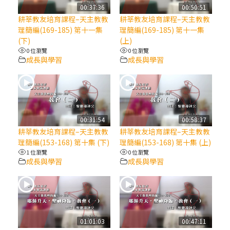
【信仰之旅】第八集：「耶穌為什麼降生到
00:37:36
00:50:51
人世」—高樂祈修女
耕莘教友培育課程–天主教教
耕莘教友培育課程–天主教教
理簡編(169-185) 第十一集
理簡編(169-185) 第十一集
(下)
(上)
2025/10/10【萬物讚頌頌歌 – 太陽與生態音
0 位瀏覽
0 位瀏覽
樂會】紀念聖方濟與已逝教宗方濟各（中）
成長與學習
成長與學習
2025/10/10【萬物讚頌頌歌 – 太陽與生態音
樂會】紀念聖方濟與已逝教宗方濟各（下）
00:31:54
00:58:37
2025/10/10【萬物讚頌頌歌 – 太陽與生態音
耕莘教友培育課程–天主教教
耕莘教友培育課程–天主教教
樂會】紀念聖方濟與已逝教宗方濟各（上）
理簡編(153-168) 第十集 (下)
理簡編(153-168) 第十集 (上)
1 位瀏覽
0 位瀏覽
成長與學習
成長與學習
(9完結)黃敏正主教帶你做【將臨期避靜】—
匝凱的「新生命」：利他與內化
(8)黃敏正主教帶你做【將臨期避靜】—耶穌
降生成人與人同在＝「厄瑪努爾」
01:01:03
00:47:11