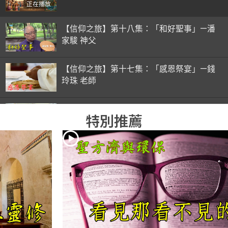
正在播放
【信仰之旅】第十八集：「和好聖事」—潘
家駿 神父
【信仰之旅】第十七集：「感恩祭宴」—錢
玲珠 老師
【信仰之旅】第十六集：「彌撒初體驗」—
特別推薦
錢玲珠 老師
【信仰之旅】第十五集：「入門聖事」—錢
玲珠 老師
【信仰之旅】第十四集：「天主十誡(下)」
—金毓瑋 神父