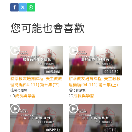
(4)黃敏正主教帶你做「四旬期避靜」—【逾
越的智慧】：聖方濟的逾越善表—與痲瘋病
人相遇
您可能也會喜歡
(3)黃敏正主教帶你做「四旬期避靜」—【逾
越的智慧】：耶穌的三大奧蹟
(2)黃敏正主教帶你做「四旬期避靜」—【逾
越的智慧】：七項齋戒的意義與益處
00:54:08
00:49:52
耕莘教友培育課程–天主教教
耕莘教友培育課程–天主教教
【信仰之旅】第九集：「如果你的痛苦比快
理簡編(94-111) 第七集(下)
理簡編(94-111) 第七集(上)
樂多」—歐義明神父 / 應芝莉老師
0 位瀏覽
0 位瀏覽
成長與學習
成長與學習
(1)黃敏正主教帶你做「四旬期避靜」—【逾
越的智慧】：聖方濟的靈修，「不占為己
有」
00:49:32
00:51:05