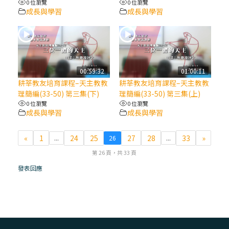
0 位瀏覽
0 位瀏覽
成長與學習
成長與學習
(7)黃敏正主教帶你做【將臨期避靜】—耶穌
降生人間，需要人的「接納」
(6)黃敏正主教帶你做【將臨期避靜】—「馬
槽」═「謙卑」
00:59:32
01:00:11
耕莘教友培育課程–天主教教
耕莘教友培育課程–天主教教
理簡編(33-50) 第三集(下)
理簡編(33-50) 第三集(上)
(5)黃敏正主教帶你做【將臨期避靜】—「福
0 位瀏覽
0 位瀏覽
傳」：講耶穌的故事
成長與學習
成長與學習
(4)黃敏正主教帶你做【將臨期避靜】—匝凱
«
1
24
25
27
28
33
»
...
26
...
「想看」耶穌，耶穌「走近」匝凱
第 26 頁，共 33 頁
發表回應
(3)黃敏正主教帶你做【將臨期避靜】—「轉
念」，吃苦如吃補
(2)黃敏正主教帶你做【將臨期避靜】—