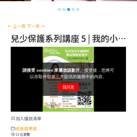
【信仰之旅】第十三集：「天主十誡(上)」
●
●
●
●
●
—金毓瑋 神父
【信仰之旅】第十二集：「聖母、聖人」—
←
上一頁
下一頁
→
高樂祈 修女
兒少保護系列講座 5 | 我的小孩～ 不「權」是我的 | 聶瑞瑩律師
【信仰之旅】第十一集：「教 會」(推廣片)
【信仰之旅】第十一集：「教 會」—林必能
神父
【信仰之旅】第十集：「逾越奧蹟」— 錢玲
珠老師
加入播放清單
(5)黃敏正主教帶你做「四旬期避靜」—【逾
成長與學習
越的智慧】：完美的喜樂
13 位瀏覽