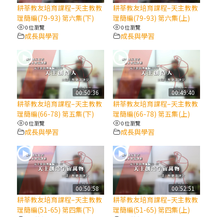
【信仰之旅】第八集：「耶穌為什麼降生到
耕莘教友培育課程–天主教教
耕莘教友培育課程–天主教教
人世」—高樂祈修女
理簡編(79-93) 第六集(下)
理簡編(79-93) 第六集(上)
0 位瀏覽
0 位瀏覽
成長與學習
成長與學習
2025/10/10【萬物讚頌頌歌 – 太陽與生態音
樂會】紀念聖方濟與已逝教宗方濟各（中）
2025/10/10【萬物讚頌頌歌 – 太陽與生態音
樂會】紀念聖方濟與已逝教宗方濟各（下）
00:50:36
00:49:40
耕莘教友培育課程–天主教教
耕莘教友培育課程–天主教教
理簡編(66-78) 第五集(下)
理簡編(66-78) 第五集(上)
2025/10/10【萬物讚頌頌歌 – 太陽與生態音
0 位瀏覽
0 位瀏覽
樂會】紀念聖方濟與已逝教宗方濟各（上）
成長與學習
成長與學習
(9完結)黃敏正主教帶你做【將臨期避靜】—
匝凱的「新生命」：利他與內化
00:50:58
00:52:51
(8)黃敏正主教帶你做【將臨期避靜】—耶穌
耕莘教友培育課程–天主教教
耕莘教友培育課程–天主教教
降生成人與人同在＝「厄瑪努爾」
理簡編(51-65) 第四集(下)
理簡編(51-65) 第四集(上)