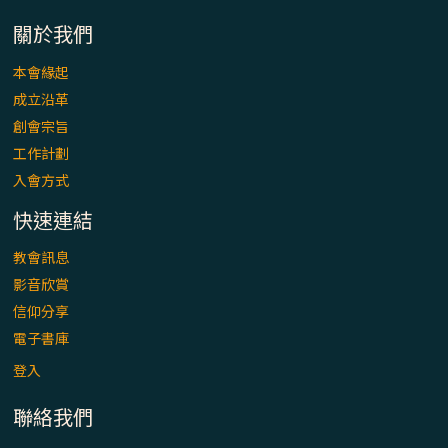
「看」是一門大學問、真正的靈修
關於我們
(1)黃敏正主教帶你做【將臨期避靜】—「走
本會緣起
入基督降生的奧蹟」以稅吏匝凱遇見耶穌為
成立沿革
例
創會宗旨
「禧年 來~」第十七集(最終回)：成為懷抱
工作計劃
「希望」的傳教士 / 宜蘭市法蒂瑪聖母堂
入會方式
快速連結
「禧年 來~」第十六集：談《希伯來書》中的
「希望」 / 高雄玫瑰聖母聖殿主教座堂
教會訊息
影音欣賞
「禧年 來~」第十五集：再論《在希望中得
信仰分享
救》通諭中的「希望」 / 花蓮美崙進教之佑
電子書庫
主教座堂(下)
登入
「禧年 來~」第十四集：續談《在希望中得
聯絡我們
救》通諭中的「希望」 / 花蓮美崙進教之佑