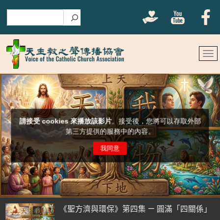
搜尋
《聖方濟與環保》第四集 — 圓滿「四關係」