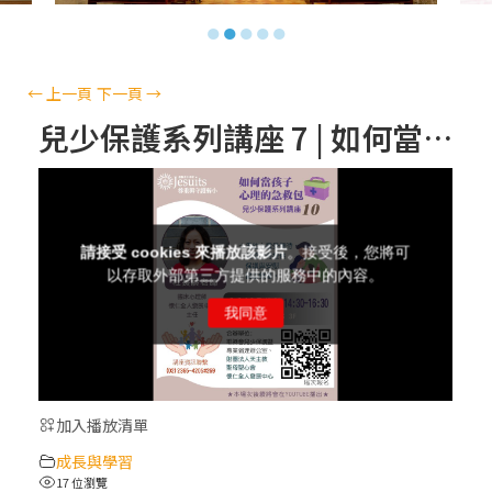
【信仰之旅】第十三集：「天主十誡(上)」
●
●
●
●
●
—金毓瑋 神父
【信仰之旅】第十二集：「聖母、聖人」—
←
上一頁
下一頁
→
高樂祈 修女
兒少保護系列講座 7 | 如何當孩子心理的急救包 | 杜長齡 心理師
【信仰之旅】第十一集：「教 會」(推廣片)
【信仰之旅】第十一集：「教 會」—林必能
神父
【信仰之旅】第十集：「逾越奧蹟」— 錢玲
珠老師
加入播放清單
(5)黃敏正主教帶你做「四旬期避靜」—【逾
成長與學習
越的智慧】：完美的喜樂
17 位瀏覽