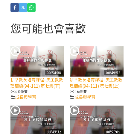
(4)黃敏正主教帶你做「四旬期避靜」—【逾
越的智慧】：聖方濟的逾越善表—與痲瘋病
人相遇
您可能也會喜歡
(3)黃敏正主教帶你做「四旬期避靜」—【逾
越的智慧】：耶穌的三大奧蹟
(2)黃敏正主教帶你做「四旬期避靜」—【逾
越的智慧】：七項齋戒的意義與益處
00:54:08
00:49:52
耕莘教友培育課程–天主教教
耕莘教友培育課程–天主教教
【信仰之旅】第九集：「如果你的痛苦比快
理簡編(94-111) 第七集(下)
理簡編(94-111) 第七集(上)
樂多」—歐義明神父 / 應芝莉老師
0 位瀏覽
0 位瀏覽
成長與學習
成長與學習
(1)黃敏正主教帶你做「四旬期避靜」—【逾
越的智慧】：聖方濟的靈修，「不占為己
有」
00:49:32
00:51:05