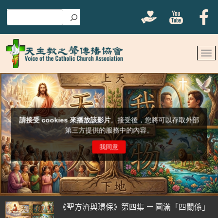
搜尋
《聖方濟與環保》第四集 — 圓滿「四關係」