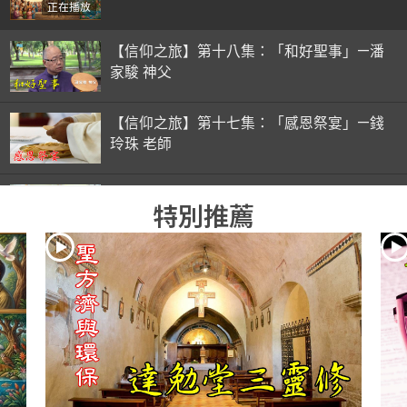
正在播放
【信仰之旅】第十八集：「和好聖事」—潘
家駿 神父
【信仰之旅】第十七集：「感恩祭宴」—錢
玲珠 老師
【信仰之旅】第十六集：「彌撒初體驗」—
特別推薦
錢玲珠 老師
【信仰之旅】第十五集：「入門聖事」—錢
玲珠 老師
【信仰之旅】第十四集：「天主十誡(下)」
—金毓瑋 神父