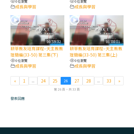
0 位瀏覽
0 位瀏覽
成長與學習
成長與學習
(7)黃敏正主教帶你做【將臨期避靜】—耶穌
降生人間，需要人的「接納」
(6)黃敏正主教帶你做【將臨期避靜】—「馬
槽」═「謙卑」
00:59:32
01:00:11
耕莘教友培育課程–天主教教
耕莘教友培育課程–天主教教
理簡編(33-50) 第三集(下)
理簡編(33-50) 第三集(上)
(5)黃敏正主教帶你做【將臨期避靜】—「福
0 位瀏覽
0 位瀏覽
傳」：講耶穌的故事
成長與學習
成長與學習
(4)黃敏正主教帶你做【將臨期避靜】—匝凱
«
1
24
25
27
28
33
»
...
26
...
「想看」耶穌，耶穌「走近」匝凱
第 26 頁，共 33 頁
發表回應
(3)黃敏正主教帶你做【將臨期避靜】—「轉
念」，吃苦如吃補
(2)黃敏正主教帶你做【將臨期避靜】—