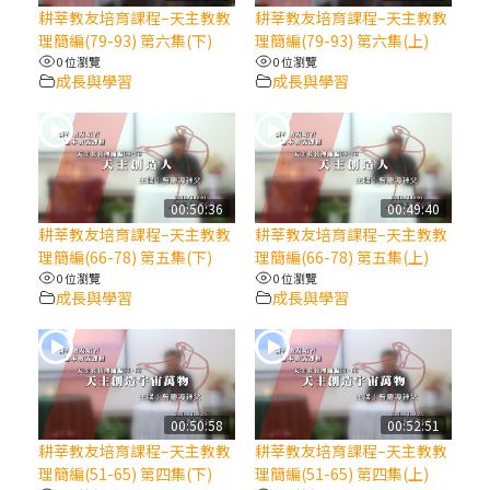
【信仰之旅】第八集：「耶穌為什麼降生到
耕莘教友培育課程–天主教教
耕莘教友培育課程–天主教教
人世」—高樂祈修女
理簡編(79-93) 第六集(下)
理簡編(79-93) 第六集(上)
0 位瀏覽
0 位瀏覽
成長與學習
成長與學習
2025/10/10【萬物讚頌頌歌 – 太陽與生態音
樂會】紀念聖方濟與已逝教宗方濟各（中）
2025/10/10【萬物讚頌頌歌 – 太陽與生態音
樂會】紀念聖方濟與已逝教宗方濟各（下）
00:50:36
00:49:40
耕莘教友培育課程–天主教教
耕莘教友培育課程–天主教教
理簡編(66-78) 第五集(下)
理簡編(66-78) 第五集(上)
2025/10/10【萬物讚頌頌歌 – 太陽與生態音
0 位瀏覽
0 位瀏覽
樂會】紀念聖方濟與已逝教宗方濟各（上）
成長與學習
成長與學習
(9完結)黃敏正主教帶你做【將臨期避靜】—
匝凱的「新生命」：利他與內化
00:50:58
00:52:51
(8)黃敏正主教帶你做【將臨期避靜】—耶穌
耕莘教友培育課程–天主教教
耕莘教友培育課程–天主教教
降生成人與人同在＝「厄瑪努爾」
理簡編(51-65) 第四集(下)
理簡編(51-65) 第四集(上)