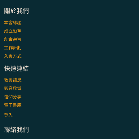
「看」是一門大學問、真正的靈修
關於我們
(1)黃敏正主教帶你做【將臨期避靜】—「走
本會緣起
入基督降生的奧蹟」以稅吏匝凱遇見耶穌為
成立沿革
例
創會宗旨
「禧年 來~」第十七集(最終回)：成為懷抱
工作計劃
「希望」的傳教士 / 宜蘭市法蒂瑪聖母堂
入會方式
快速連結
「禧年 來~」第十六集：談《希伯來書》中的
「希望」 / 高雄玫瑰聖母聖殿主教座堂
教會訊息
影音欣賞
「禧年 來~」第十五集：再論《在希望中得
信仰分享
救》通諭中的「希望」 / 花蓮美崙進教之佑
電子書庫
主教座堂(下)
登入
「禧年 來~」第十四集：續談《在希望中得
聯絡我們
救》通諭中的「希望」 / 花蓮美崙進教之佑