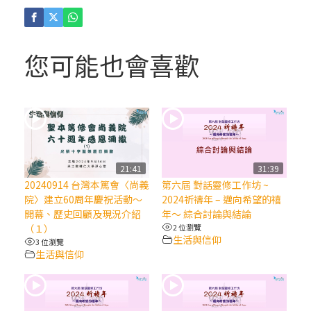
(4)黃敏正主教帶你做「四旬期避靜」—【逾
越的智慧】：聖方濟的逾越善表—與痲瘋病
人相遇
您可能也會喜歡
(3)黃敏正主教帶你做「四旬期避靜」—【逾
越的智慧】：耶穌的三大奧蹟
(2)黃敏正主教帶你做「四旬期避靜」—【逾
越的智慧】：七項齋戒的意義與益處
21:41
31:39
20240914 台灣本篤會〈尚義
第六屆 對話靈修工作坊 ~
【信仰之旅】第九集：「如果你的痛苦比快
院〉建立60周年慶祝活動～
2024祈禱年 – 邁向希望的禧
樂多」—歐義明神父 / 應芝莉老師
開幕、歷史回顧及現況介紹
年～ 綜合討論與結論
（１）
2 位瀏覽
生活與信仰
3 位瀏覽
(1)黃敏正主教帶你做「四旬期避靜」—【逾
生活與信仰
越的智慧】：聖方濟的靈修，「不占為己
有」