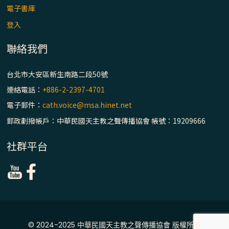
主教座堂(上)
電子書庫
「信仰之旅」第七集【罪的啟示】推廣影片
登入
https://youtu.be/p1lok-PbS7M
聯絡我們
【信仰之旅】第七集：「罪的啟示」—黃錦
台北市大安區新生南路二段50號
文神父
連絡電話：
+886-2-2397-4701
「禧年 來~」第十三集：論《在希望中得救》
電子郵件：
cath.voice@msa.hinet.net
通諭中的「希望」 / 台南中華聖母主教座堂
郵政劃撥帳戶：中華民國天主教之聲傳播協會 帳號：19209666
(下)
社群平台
「禧年 來~」第十二集：論2025禧年詔書中
的「希望」 / 台南中華聖母主教座堂(上)
「禧年 來~」第十一集：續談禧年特色 ~ 聖門
/ 梅山中華聖母朝聖地
© 2024-2025 中華民國天主教之聲傳播協會 版權所有