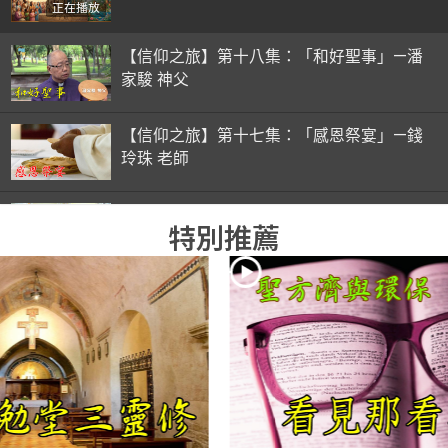
正在播放
【信仰之旅】第十八集：「和好聖事」—潘
家駿 神父
【信仰之旅】第十七集：「感恩祭宴」—錢
玲珠 老師
【信仰之旅】第十六集：「彌撒初體驗」—
特別推薦
錢玲珠 老師
【信仰之旅】第十五集：「入門聖事」—錢
玲珠 老師
【信仰之旅】第十四集：「天主十誡(下)」
—金毓瑋 神父