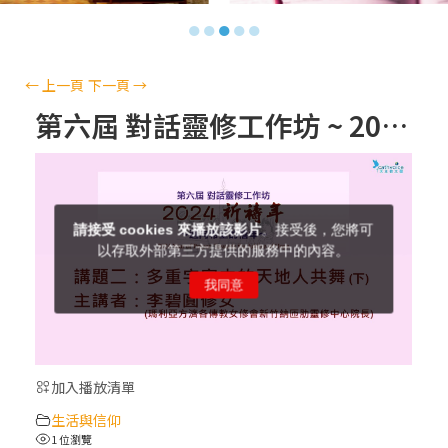
【信仰之旅】第十三集：「天主十誡(上)」
●
●
●
●
●
—金毓瑋 神父
【信仰之旅】第十二集：「聖母、聖人」—
←
上一頁
下一頁
→
高樂祈 修女
第六屆 對話靈修工作坊 ~ 2024祈禱年 – 邁向希望的禧年～(3) 多重宇宙中的天地人共舞 下
【信仰之旅】第十一集：「教 會」(推廣片)
【信仰之旅】第十一集：「教 會」—林必能
神父
【信仰之旅】第十集：「逾越奧蹟」— 錢玲
珠老師
加入播放清單
(5)黃敏正主教帶你做「四旬期避靜」—【逾
生活與信仰
越的智慧】：完美的喜樂
1 位瀏覽