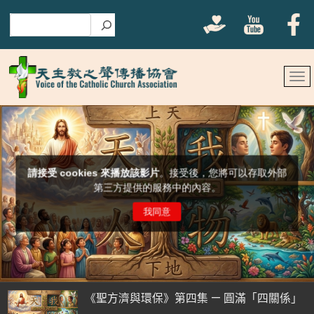
搜尋
《聖方濟與環保》第四集 — 圓滿「四關係」