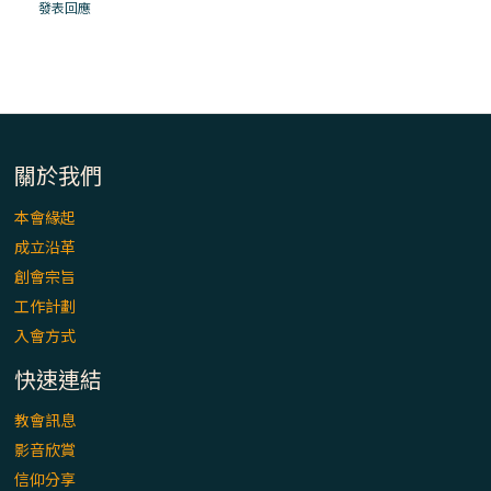
「看」是一門大學問、真正的靈修
發表回應
(1)黃敏正主教帶你做【將臨期避靜】—「走
入基督降生的奧蹟」以稅吏匝凱遇見耶穌為
例
「禧年 來~」第十七集(最終回)：成為懷抱
關於我們
「希望」的傳教士 / 宜蘭市法蒂瑪聖母堂
本會緣起
成立沿革
「禧年 來~」第十六集：談《希伯來書》中的
創會宗旨
「希望」 / 高雄玫瑰聖母聖殿主教座堂
工作計劃
入會方式
「禧年 來~」第十五集：再論《在希望中得
救》通諭中的「希望」 / 花蓮美崙進教之佑
快速連結
主教座堂(下)
教會訊息
「禧年 來~」第十四集：續談《在希望中得
影音欣賞
救》通諭中的「希望」 / 花蓮美崙進教之佑
信仰分享