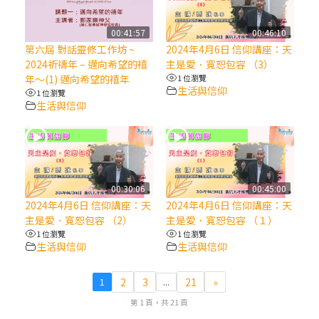
(7)黃敏正主教帶你做【將臨期避靜】—耶穌
00:41:57
00:46:10
降生人間，需要人的「接納」
第六屆 對話靈修工作坊 ~
2024年4月6日 信仰講座：天
2024祈禱年 – 邁向希望的禧
主是愛．寬恕包容 （3）
年～(1) 邁向希望的禧年
1 位瀏覽
(6)黃敏正主教帶你做【將臨期避靜】—「馬
生活與信仰
1 位瀏覽
槽」═「謙卑」
生活與信仰
(5)黃敏正主教帶你做【將臨期避靜】—「福
傳」：講耶穌的故事
00:30:06
00:45:00
(4)黃敏正主教帶你做【將臨期避靜】—匝凱
2024年4月6日 信仰講座：天
2024年4月6日 信仰講座：天
「想看」耶穌，耶穌「走近」匝凱
主是愛．寬恕包容 （2）
主是愛．寬恕包容 （１）
1 位瀏覽
1 位瀏覽
生活與信仰
生活與信仰
(3)黃敏正主教帶你做【將臨期避靜】—「轉
念」，吃苦如吃補
2
3
21
»
1
...
第 1 頁，共 21 頁
(2)黃敏正主教帶你做【將臨期避靜】—