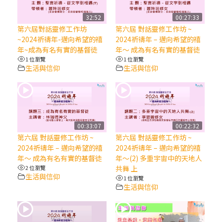
【信仰之旅】第八集：「耶穌為什麼降生到
人世」—高樂祈修女
32:52
00:27:33
第六屆對話靈修工作坊
第六屆 對話靈修工作坊 ~
~2024祈禱年-邁向希望的禧
2024祈禱年 – 邁向希望的禧
2025/10/10【萬物讚頌頌歌 – 太陽與生態音
年~成為有名有實的基督徒
年～ 成為有名有實的基督徒
樂會】紀念聖方濟與已逝教宗方濟各（中）
1 位瀏覽
1 位瀏覽
生活與信仰
生活與信仰
2025/10/10【萬物讚頌頌歌 – 太陽與生態音
樂會】紀念聖方濟與已逝教宗方濟各（下）
2025/10/10【萬物讚頌頌歌 – 太陽與生態音
00:33:07
00:22:32
樂會】紀念聖方濟與已逝教宗方濟各（上）
第六屆 對話靈修工作坊 ~
第六屆 對話靈修工作坊 ~
2024祈禱年 – 邁向希望的禧
2024祈禱年 – 邁向希望的禧
年～ 成為有名有實的基督徒
年～(2) 多重宇宙中的天地人
(9完結)黃敏正主教帶你做【將臨期避靜】—
2 位瀏覽
共舞 上
匝凱的「新生命」：利他與內化
生活與信仰
1 位瀏覽
生活與信仰
(8)黃敏正主教帶你做【將臨期避靜】—耶穌
降生成人與人同在＝「厄瑪努爾」