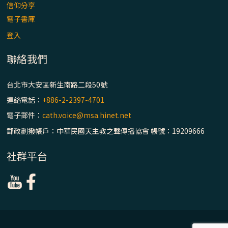
主教座堂(上)
信仰分享
電子書庫
「信仰之旅」第七集【罪的啟示】推廣影片
https://youtu.be/p1lok-PbS7M
登入
聯絡我們
【信仰之旅】第七集：「罪的啟示」—黃錦
文神父
台北市大安區新生南路二段50號
連絡電話：
+886-2-2397-4701
「禧年 來~」第十三集：論《在希望中得救》
電子郵件：
cath.voice@msa.hinet.net
通諭中的「希望」 / 台南中華聖母主教座堂
(下)
郵政劃撥帳戶：中華民國天主教之聲傳播協會 帳號：19209666
「禧年 來~」第十二集：論2025禧年詔書中
社群平台
的「希望」 / 台南中華聖母主教座堂(上)
「禧年 來~」第十一集：續談禧年特色 ~ 聖門
/ 梅山中華聖母朝聖地