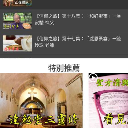
正在播放
【信仰之旅】第十八集：「和好聖事」—潘
家駿 神父
【信仰之旅】第十七集：「感恩祭宴」—錢
玲珠 老師
【信仰之旅】第十六集：「彌撒初體驗」—
特別推薦
錢玲珠 老師
【信仰之旅】第十五集：「入門聖事」—錢
玲珠 老師
【信仰之旅】第十四集：「天主十誡(下)」
—金毓瑋 神父