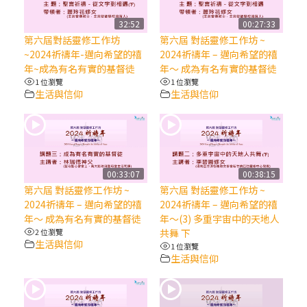
【信仰之旅】第八集：「耶穌為什麼降生到
人世」—高樂祈修女
32:52
00:27:33
第六屆對話靈修工作坊
第六屆 對話靈修工作坊 ~
~2024祈禱年-邁向希望的禧
2024祈禱年 – 邁向希望的禧
2025/10/10【萬物讚頌頌歌 – 太陽與生態音
年~成為有名有實的基督徒
年～ 成為有名有實的基督徒
樂會】紀念聖方濟與已逝教宗方濟各（中）
1 位瀏覽
1 位瀏覽
生活與信仰
生活與信仰
2025/10/10【萬物讚頌頌歌 – 太陽與生態音
樂會】紀念聖方濟與已逝教宗方濟各（下）
2025/10/10【萬物讚頌頌歌 – 太陽與生態音
00:33:07
00:38:15
樂會】紀念聖方濟與已逝教宗方濟各（上）
第六屆 對話靈修工作坊 ~
第六屆 對話靈修工作坊 ~
2024祈禱年 – 邁向希望的禧
2024祈禱年 – 邁向希望的禧
年～ 成為有名有實的基督徒
年～(3) 多重宇宙中的天地人
(9完結)黃敏正主教帶你做【將臨期避靜】—
2 位瀏覽
共舞 下
匝凱的「新生命」：利他與內化
生活與信仰
1 位瀏覽
生活與信仰
(8)黃敏正主教帶你做【將臨期避靜】—耶穌
降生成人與人同在＝「厄瑪努爾」