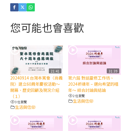
(4)黃敏正主教帶你做「四旬期避靜」—【逾
越的智慧】：聖方濟的逾越善表—與痲瘋病
人相遇
您可能也會喜歡
(3)黃敏正主教帶你做「四旬期避靜」—【逾
越的智慧】：耶穌的三大奧蹟
(2)黃敏正主教帶你做「四旬期避靜」—【逾
越的智慧】：七項齋戒的意義與益處
21:41
31:39
20240914 台灣本篤會〈尚義
第六屆 對話靈修工作坊 ~
【信仰之旅】第九集：「如果你的痛苦比快
院〉建立60周年慶祝活動～
2024祈禱年 – 邁向希望的禧
樂多」—歐義明神父 / 應芝莉老師
開幕、歷史回顧及現況介紹
年～ 綜合討論與結論
（１）
2 位瀏覽
生活與信仰
3 位瀏覽
(1)黃敏正主教帶你做「四旬期避靜」—【逾
生活與信仰
越的智慧】：聖方濟的靈修，「不占為己
有」