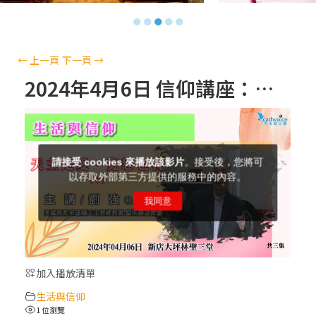
【信仰之旅】第十三集：「天主十誡(上)」
●
●
●
●
●
—金毓瑋 神父
【信仰之旅】第十二集：「聖母、聖人」—
←
上一頁
下一頁
→
高樂祈 修女
2024年4月6日 信仰講座：天主是愛．寬恕包容 （3）
【信仰之旅】第十一集：「教 會」(推廣片)
【信仰之旅】第十一集：「教 會」—林必能
神父
【信仰之旅】第十集：「逾越奧蹟」— 錢玲
珠老師
加入播放清單
(5)黃敏正主教帶你做「四旬期避靜」—【逾
生活與信仰
越的智慧】：完美的喜樂
1 位瀏覽