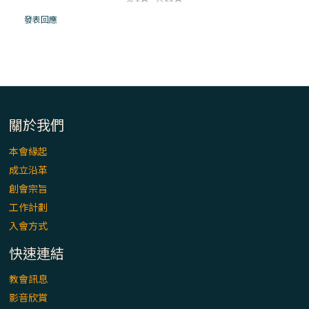
「看」是一門大學問、真正的靈修
發表回應
(1)黃敏正主教帶你做【將臨期避靜】—「走
入基督降生的奧蹟」以稅吏匝凱遇見耶穌為
例
「禧年 來~」第十七集(最終回)：成為懷抱
「希望」的傳教士 / 宜蘭市法蒂瑪聖母堂
關於我們
本會緣起
「禧年 來~」第十六集：談《希伯來書》中的
成立沿革
「希望」 / 高雄玫瑰聖母聖殿主教座堂
創會宗旨
工作計劃
「禧年 來~」第十五集：再論《在希望中得
入會方式
救》通諭中的「希望」 / 花蓮美崙進教之佑
主教座堂(下)
快速連結
「禧年 來~」第十四集：續談《在希望中得
教會訊息
救》通諭中的「希望」 / 花蓮美崙進教之佑
影音欣賞