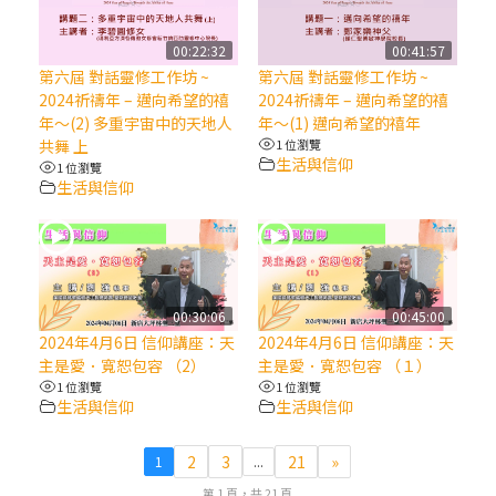
(7)黃敏正主教帶你做【將臨期避靜】—耶穌
00:22:32
00:41:57
降生人間，需要人的「接納」
第六屆 對話靈修工作坊 ~
第六屆 對話靈修工作坊 ~
2024祈禱年 – 邁向希望的禧
2024祈禱年 – 邁向希望的禧
年～(2) 多重宇宙中的天地人
年～(1) 邁向希望的禧年
(6)黃敏正主教帶你做【將臨期避靜】—「馬
共舞 上
1 位瀏覽
槽」═「謙卑」
生活與信仰
1 位瀏覽
生活與信仰
(5)黃敏正主教帶你做【將臨期避靜】—「福
傳」：講耶穌的故事
(4)黃敏正主教帶你做【將臨期避靜】—匝凱
00:30:06
00:45:00
「想看」耶穌，耶穌「走近」匝凱
2024年4月6日 信仰講座：天
2024年4月6日 信仰講座：天
主是愛．寬恕包容 （2）
主是愛．寬恕包容 （１）
(3)黃敏正主教帶你做【將臨期避靜】—「轉
1 位瀏覽
1 位瀏覽
生活與信仰
生活與信仰
念」，吃苦如吃補
2
3
21
»
1
...
(2)黃敏正主教帶你做【將臨期避靜】—
第 1 頁，共 21 頁