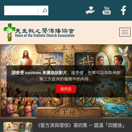
搜尋
《聖方濟與環保》第四集 — 圓滿「四關係」