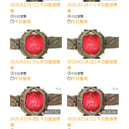
【信仰之旅】第八集：「耶穌為什麼降生到
2025/02/25 (二) 平日聖道禮
2025/02/24 (一) 平日聖道禮
人世」—高樂祈修女
儀
儀
0 位瀏覽
0 位瀏覽
平日聖道
平日聖道
2025/10/10【萬物讚頌頌歌 – 太陽與生態音
樂會】紀念聖方濟與已逝教宗方濟各（中）
2025/10/10【萬物讚頌頌歌 – 太陽與生態音
樂會】紀念聖方濟與已逝教宗方濟各（下）
2025/03/01 (六) 平日聖道禮
2025/02/28 (五) 平日聖道禮
儀
儀
2025/10/10【萬物讚頌頌歌 – 太陽與生態音
0 位瀏覽
0 位瀏覽
樂會】紀念聖方濟與已逝教宗方濟各（上）
平日聖道
平日聖道
(9完結)黃敏正主教帶你做【將臨期避靜】—
匝凱的「新生命」：利他與內化
00:17:52
00:16:34
(8)黃敏正主教帶你做【將臨期避靜】—耶穌
2025/02/20 (四) 平日聖道禮
2025/02/19 (三) 平日聖道禮
降生成人與人同在＝「厄瑪努爾」
儀
儀