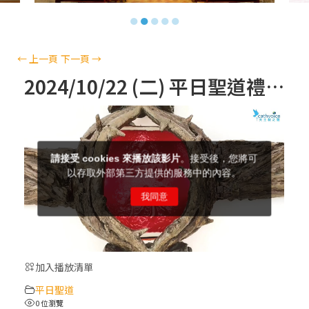
【信仰之旅】第十三集：「天主十誡(上)」
●
●
●
●
●
—金毓瑋 神父
【信仰之旅】第十二集：「聖母、聖人」—
←
上一頁
下一頁
→
高樂祈 修女
2024/10/22 (二) 平日聖道禮儀
【信仰之旅】第十一集：「教 會」(推廣片)
【信仰之旅】第十一集：「教 會」—林必能
神父
【信仰之旅】第十集：「逾越奧蹟」— 錢玲
珠老師
加入播放清單
(5)黃敏正主教帶你做「四旬期避靜」—【逾
平日聖道
越的智慧】：完美的喜樂
0 位瀏覽