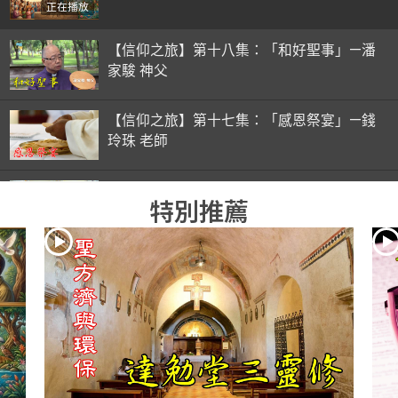
正在播放
【信仰之旅】第十八集：「和好聖事」—潘
家駿 神父
【信仰之旅】第十七集：「感恩祭宴」—錢
玲珠 老師
【信仰之旅】第十六集：「彌撒初體驗」—
特別推薦
錢玲珠 老師
【信仰之旅】第十五集：「入門聖事」—錢
玲珠 老師
【信仰之旅】第十四集：「天主十誡(下)」
—金毓瑋 神父