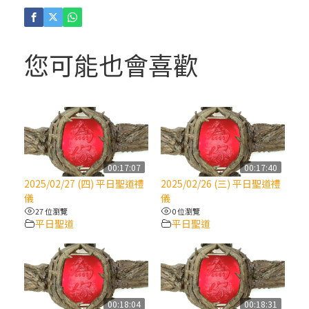
(4)黃敏正主教帶你做「四旬期避靜」—【逾
越的智慧】：聖方濟的逾越善表—與痲瘋病
人相遇
您可能也會喜歡
(3)黃敏正主教帶你做「四旬期避靜」—【逾
越的智慧】：耶穌的三大奧蹟
(2)黃敏正主教帶你做「四旬期避靜」—【逾
越的智慧】：七項齋戒的意義與益處
00:17:07
00:17:40
2025/02/27 (四) 平日聖道禮
2025/02/26 (三) 平日聖道禮
【信仰之旅】第九集：「如果你的痛苦比快
儀
儀
樂多」—歐義明神父 / 應芝莉老師
27 位瀏覽
0 位瀏覽
平日聖道
平日聖道
(1)黃敏正主教帶你做「四旬期避靜」—【逾
越的智慧】：聖方濟的靈修，「不占為己
有」
00:18:04
00:18:31