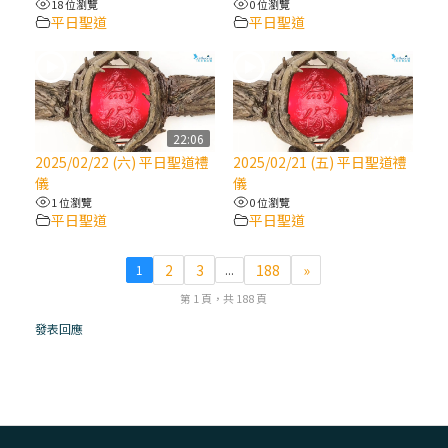
18 位瀏覽
0 位瀏覽
平日聖道
平日聖道
(7)黃敏正主教帶你做【將臨期避靜】—耶穌
降生人間，需要人的「接納」
(6)黃敏正主教帶你做【將臨期避靜】—「馬
槽」═「謙卑」
22:06
2025/02/22 (六) 平日聖道禮
2025/02/21 (五) 平日聖道禮
儀
儀
(5)黃敏正主教帶你做【將臨期避靜】—「福
1 位瀏覽
0 位瀏覽
傳」：講耶穌的故事
平日聖道
平日聖道
(4)黃敏正主教帶你做【將臨期避靜】—匝凱
2
3
188
»
1
...
「想看」耶穌，耶穌「走近」匝凱
第 1 頁，共 188 頁
發表回應
(3)黃敏正主教帶你做【將臨期避靜】—「轉
念」，吃苦如吃補
(2)黃敏正主教帶你做【將臨期避靜】—