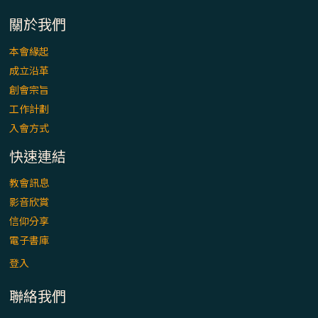
「看」是一門大學問、真正的靈修
關於我們
(1)黃敏正主教帶你做【將臨期避靜】—「走
本會緣起
入基督降生的奧蹟」以稅吏匝凱遇見耶穌為
成立沿革
例
創會宗旨
「禧年 來~」第十七集(最終回)：成為懷抱
工作計劃
「希望」的傳教士 / 宜蘭市法蒂瑪聖母堂
入會方式
快速連結
「禧年 來~」第十六集：談《希伯來書》中的
「希望」 / 高雄玫瑰聖母聖殿主教座堂
教會訊息
影音欣賞
「禧年 來~」第十五集：再論《在希望中得
信仰分享
救》通諭中的「希望」 / 花蓮美崙進教之佑
電子書庫
主教座堂(下)
登入
「禧年 來~」第十四集：續談《在希望中得
聯絡我們
救》通諭中的「希望」 / 花蓮美崙進教之佑