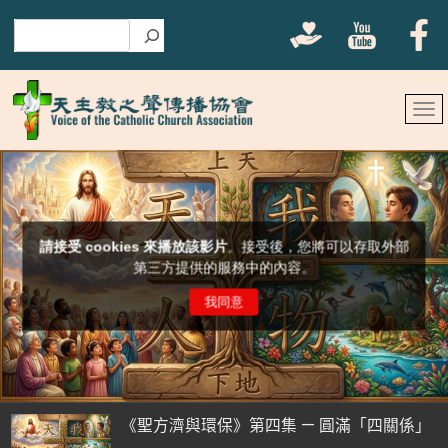
搜尋
《聖方濟與環保》第四集 — 圓滿「四關係」