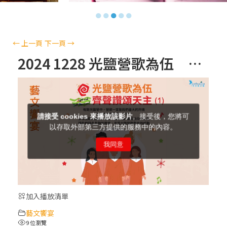
【信仰之旅】第十三集：「天主十誡(上)」
●
●
●
●
●
—金毓瑋 神父
【信仰之旅】第十二集：「聖母、聖人」—
←
上一頁
下一頁
→
高樂祈 修女
2024 1228 光鹽營歌為伍 齊聲讚頌天主（１）
【信仰之旅】第十一集：「教 會」(推廣片)
【信仰之旅】第十一集：「教 會」—林必能
神父
【信仰之旅】第十集：「逾越奧蹟」— 錢玲
珠老師
加入播放清單
(5)黃敏正主教帶你做「四旬期避靜」—【逾
藝文饗宴
越的智慧】：完美的喜樂
9 位瀏覽