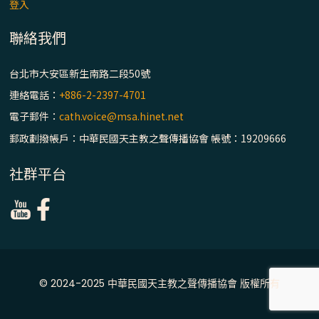
主教座堂(上)
登入
「信仰之旅」第七集【罪的啟示】推廣影片
聯絡我們
https://youtu.be/p1lok-PbS7M
台北市大安區新生南路二段50號
【信仰之旅】第七集：「罪的啟示」—黃錦
連絡電話：
+886-2-2397-4701
文神父
電子郵件：
cath.voice@msa.hinet.net
郵政劃撥帳戶：中華民國天主教之聲傳播協會 帳號：19209666
「禧年 來~」第十三集：論《在希望中得救》
通諭中的「希望」 / 台南中華聖母主教座堂
社群平台
(下)
「禧年 來~」第十二集：論2025禧年詔書中
的「希望」 / 台南中華聖母主教座堂(上)
「禧年 來~」第十一集：續談禧年特色 ~ 聖門
© 2024-2025 中華民國天主教之聲傳播協會 版權所有
/ 梅山中華聖母朝聖地