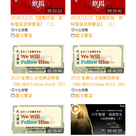
【信仰之旅】第八集：「耶穌為什麼降生到
人世」—高樂祈修女
00:32:22
00:35:41
2024/12/21【鐘聲悠揚：耶
2024/12/21【鐘聲悠揚：耶
穌聖誕音樂饗宴】（２）
穌聖誕音樂饗宴】（１）
2025/10/10【萬物讚頌頌歌 – 太陽與生態音
0 位瀏覽
0 位瀏覽
樂會】紀念聖方濟與已逝教宗方濟各（中）
藝文饗宴
藝文饗宴
2025/10/10【萬物讚頌頌歌 – 太陽與生態音
樂會】紀念聖方濟與已逝教宗方濟各（下）
00:20:48
00:41:55
2025/10/10【萬物讚頌頌歌 – 太陽與生態音
2025 星期士合唱團音樂會
2025 星期士合唱團音樂會
樂會】紀念聖方濟與已逝教宗方濟各（上）
《We Will Follow Him》(下)
《We Will Follow Him》(中)
0 位瀏覽
0 位瀏覽
藝文饗宴
藝文饗宴
(9完結)黃敏正主教帶你做【將臨期避靜】—
匝凱的「新生命」：利他與內化
(8)黃敏正主教帶你做【將臨期避靜】—耶穌
降生成人與人同在＝「厄瑪努爾」
00:35:47
00:45:25