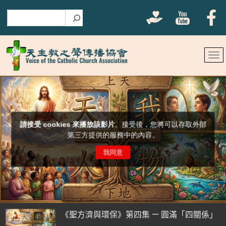
搜尋
《聖方濟與環保》第四集 — 圓滿「四關係」