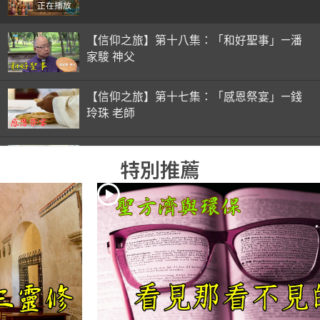
正在播放
【信仰之旅】第十八集：「和好聖事」—潘
家駿 神父
【信仰之旅】第十七集：「感恩祭宴」—錢
玲珠 老師
【信仰之旅】第十六集：「彌撒初體驗」—
特別推薦
錢玲珠 老師
【信仰之旅】第十五集：「入門聖事」—錢
玲珠 老師
【信仰之旅】第十四集：「天主十誡(下)」
—金毓瑋 神父