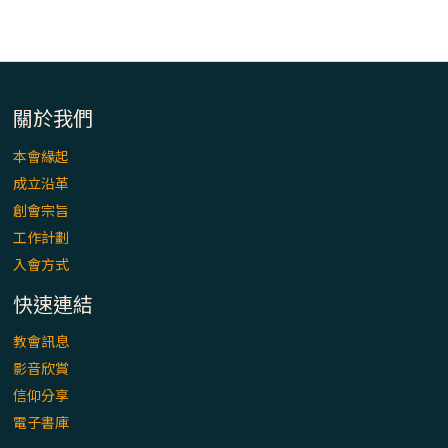
「看」是一門大學問、真正的靈修
(1)黃敏正主教帶你做【將臨期避靜】—「走
入基督降生的奧蹟」以稅吏匝凱遇見耶穌為
例
關於我們
「禧年 來~」第十七集(最終回)：成為懷抱
本會緣起
「希望」的傳教士 / 宜蘭市法蒂瑪聖母堂
成立沿革
創會宗旨
「禧年 來~」第十六集：談《希伯來書》中的
工作計劃
「希望」 / 高雄玫瑰聖母聖殿主教座堂
入會方式
快速連結
「禧年 來~」第十五集：再論《在希望中得
救》通諭中的「希望」 / 花蓮美崙進教之佑
教會訊息
主教座堂(下)
影音欣賞
信仰分享
「禧年 來~」第十四集：續談《在希望中得
電子書庫
救》通諭中的「希望」 / 花蓮美崙進教之佑