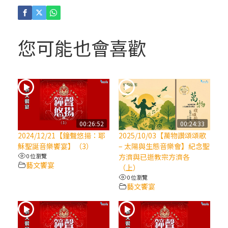
(4)黃敏正主教帶你做「四旬期避靜」—【逾
越的智慧】：聖方濟的逾越善表—與痲瘋病
人相遇
您可能也會喜歡
(3)黃敏正主教帶你做「四旬期避靜」—【逾
越的智慧】：耶穌的三大奧蹟
(2)黃敏正主教帶你做「四旬期避靜」—【逾
越的智慧】：七項齋戒的意義與益處
00:26:52
00:24:33
2024/12/21【鐘聲悠揚：耶
2025/10/03【萬物讚頌頌歌
【信仰之旅】第九集：「如果你的痛苦比快
穌聖誕音樂饗宴】（3）
– 太陽與生態音樂會】紀念聖
樂多」—歐義明神父 / 應芝莉老師
0 位瀏覽
方濟與已逝教宗方濟各
藝文饗宴
（上）
0 位瀏覽
(1)黃敏正主教帶你做「四旬期避靜」—【逾
藝文饗宴
越的智慧】：聖方濟的靈修，「不占為己
有」