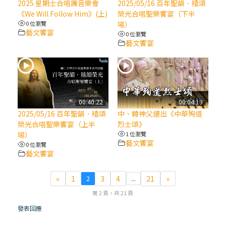
2025 星期士合唱團音樂會
2025/05/16 百年聖韻．禧頌
《We Will Follow Him》(上)
榮光合唱聖樂饗宴（下半
(7)黃敏正主教帶你做【將臨期避靜】—耶穌
0 位瀏覽
場）
降生人間，需要人的「接納」
藝文饗宴
0 位瀏覽
藝文饗宴
(6)黃敏正主教帶你做【將臨期避靜】—「馬
槽」═「謙卑」
(5)黃敏正主教帶你做【將臨期避靜】—「福
00:40:22
00:04:13
傳」：講耶穌的故事
2025/05/16 百年聖韻．禧頌
中、韓神父譜出《中華殉道
榮光合唱聖樂饗宴（上半
烈士頌》
場）
1 位瀏覽
(4)黃敏正主教帶你做【將臨期避靜】—匝凱
藝文饗宴
0 位瀏覽
「想看」耶穌，耶穌「走近」匝凱
藝文饗宴
(3)黃敏正主教帶你做【將臨期避靜】—「轉
«
1
3
4
21
»
2
...
念」，吃苦如吃補
第 2 頁，共 21 頁
發表回應
(2)黃敏正主教帶你做【將臨期避靜】—