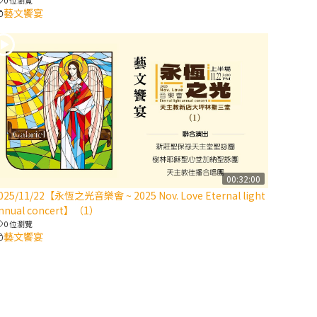
藝文饗宴
2025/10/10【萬
物讚頌頌歌 – 太
陽與生態音樂
會】紀念聖方濟
與已逝教宗方濟
各（上）
(9完結)黃敏正
主教帶你做【將
臨期避靜】—匝
00:32:00
凱的「新生
025/11/22【永恆之光音樂會 ~ 2025 Nov. Love Eternal light
命」：利他與內
nnual concert】（1）
化
0 位瀏覽
藝文饗宴
(8)黃敏正主教
帶你做【將臨期
避靜】—耶穌降
生成人與人同在