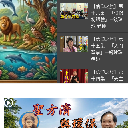
【信仰之旅】第
十六集：「彌撒
初體驗」—錢玲
珠 老師
【信仰之旅】第
十五集：「入門
聖事」—錢玲珠
老師
【信仰之旅】第
十四集：「天主
十誡(下)」—金
毓瑋 神父
【信仰之旅】第
十三集：「天主
十誡(上)」—金
毓瑋 神父