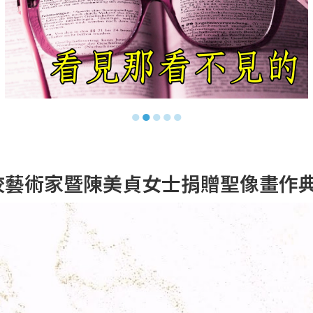
●
●
●
●
●
駐校藝術家暨陳美貞女士捐贈聖像畫作典禮