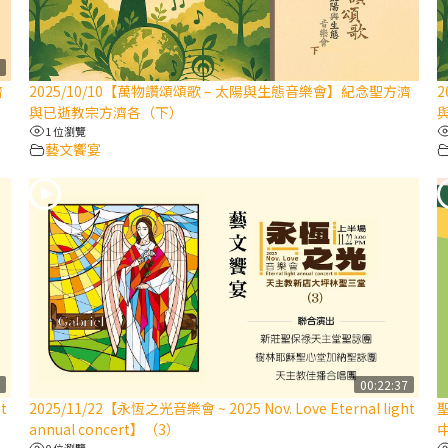
9
濟
2025/10/10【萬物讚頌頌歌 – 太陽與生態音樂會】紀念聖方濟
與已逝教宗方濟各（下）
1 位瀏覽
藝文饗宴
5
00:22:37
t
2025/11/22【永恆之光音樂會 ~ 2025 Nov. Love Eternal light
聖
annual concert】（3）
中
0 位瀏覽