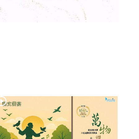
(2)黃敏正主教
帶你做「四旬期
避靜」—【逾越
的智慧】：七項
齋戒的意義與益
處
【信仰之旅】第
九集：「如果你
的痛苦比快樂
多」—歐義明神
父 / 應芝莉老師
(1)黃敏正主教帶
你做「四旬期避
靜」—【逾越的
智慧】：聖方濟
的靈修，「不占
為己有」