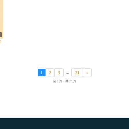
9
濟
2
3
21
»
1
...
第 1 頁，共 21 頁