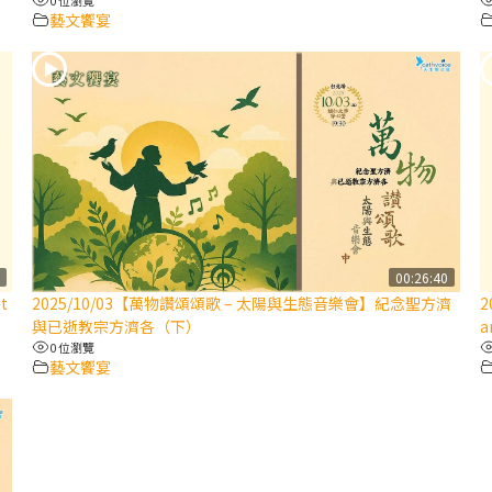
藝文饗宴
9
00:26:40
t
2025/10/03【萬物讚頌頌歌 – 太陽與生態音樂會】紀念聖方濟
2
與已逝教宗方濟各（下）
a
0 位瀏覽
藝文饗宴