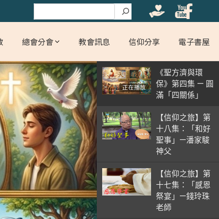
搜尋
教
總會分會
教會訊息
信仰分享
電子書屋
《聖方濟與環
保》第四集 — 圓
正在播放
滿「四關係」
【信仰之旅】第
十八集：「和好
聖事」—潘家駿
神父
【信仰之旅】第
十七集：「感恩
祭宴」—錢玲珠
老師