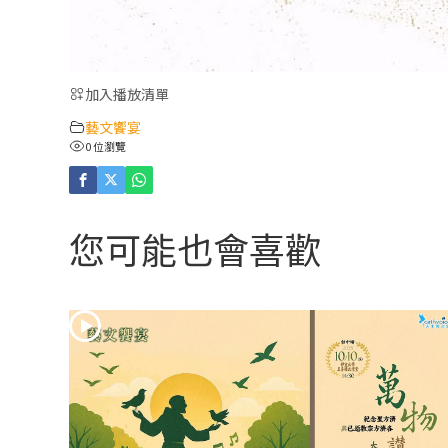
加入播放清單
藝文饗宴
0 位瀏覽
您可能也會喜歡