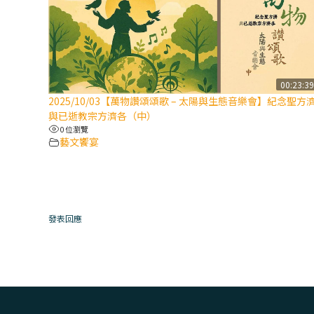
00:23:3
2025/10/03【萬物讚頌頌歌 – 太陽與生態音樂會】紀念聖方
與已逝教宗方濟各（中）
0 位瀏覽
藝文饗宴
發表回應