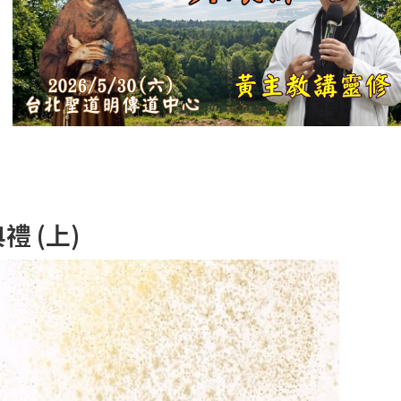
【信仰之旅】第
十二集：「聖
母、聖人」—高
樂祈 修女
【信仰之旅】第
十一集：「教
會」(推廣片)
【信仰之旅】第
 (上)
十一集：「教
會」—林必能神
父
【信仰之旅】第
十集：「逾越奧
蹟」— 錢玲珠老
師