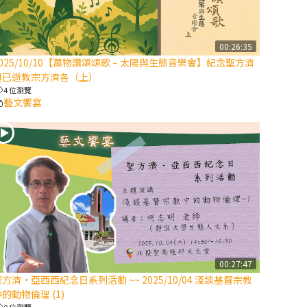
【信仰之旅】第
八集：「耶穌為
什麼降生到人
00:26:35
2025/10/10【萬物讚頌頌歌 – 太陽與生態音樂會】紀念聖方濟
世」—高樂祈修
與已逝教宗方濟各（上）
女
4 位瀏覽
藝文饗宴
2025/10/10【萬
物讚頌頌歌 – 太
陽與生態音樂
會】紀念聖方濟
與已逝教宗方濟
各（中）
2025/10/10【萬
物讚頌頌歌 – 太
陽與生態音樂
00:27:47
會】紀念聖方濟
方濟·亞西西紀念日系列活動 ~~ 2025/10/04 淺談基督宗教
與已逝教宗方濟
的動物倫理 (1)
各（下）
0 位瀏覽