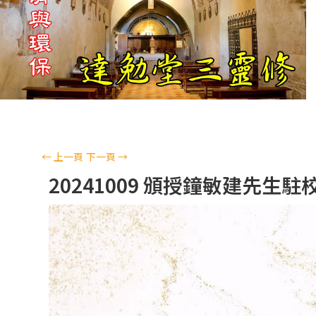
←
上一頁
下一頁
→
20241009 頒授鐘敏建先生