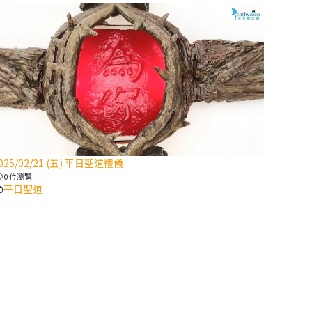
2025/10/10【萬
物讚頌頌歌 – 太
陽與生態音樂
會】紀念聖方濟
與已逝教宗方濟
各（上）
(9完結)黃敏正
主教帶你做【將
025/02/21 (五) 平日聖道禮儀
臨期避靜】—匝
0 位瀏覽
凱的「新生
平日聖道
命」：利他與內
化
(8)黃敏正主教
帶你做【將臨期
避靜】—耶穌降
生成人與人同在