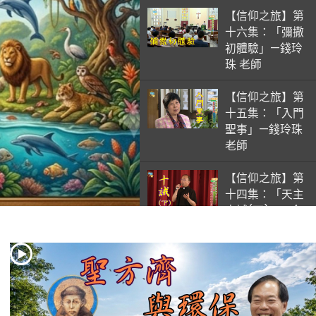
【信仰之旅】第
十六集：「彌撒
初體驗」—錢玲
珠 老師
【信仰之旅】第
十五集：「入門
聖事」—錢玲珠
老師
【信仰之旅】第
十四集：「天主
十誡(下)」—金
毓瑋 神父
【信仰之旅】第
十三集：「天主
十誡(上)」—金
毓瑋 神父