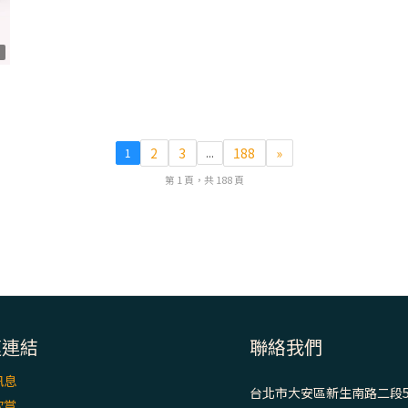
1
2
3
188
»
1
...
第 1 頁，共 188 頁
速連結
聯絡我們
訊息
台北市大安區新生南路二段5
欣賞