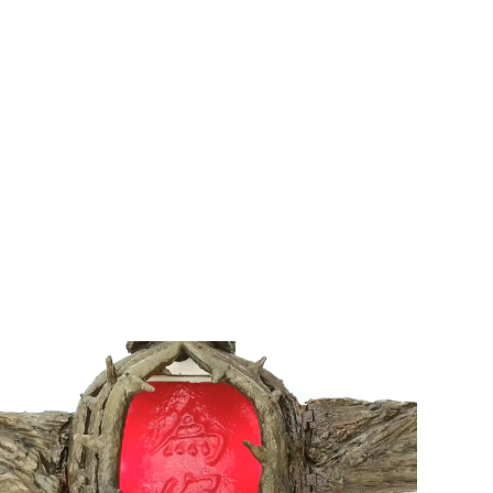
(2)黃敏正主教
帶你做「四旬期
避靜」—【逾越
的智慧】：七項
齋戒的意義與益
處
【信仰之旅】第
九集：「如果你
的痛苦比快樂
多」—歐義明神
父 / 應芝莉老師
(1)黃敏正主教帶
你做「四旬期避
靜」—【逾越的
智慧】：聖方濟
的靈修，「不占
為己有」