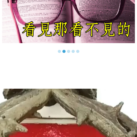
●
●
●
●
●