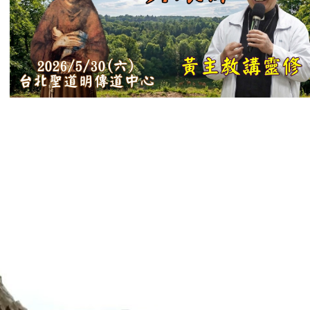
【信仰之旅】第
十二集：「聖
母、聖人」—高
樂祈 修女
【信仰之旅】第
十一集：「教
會」(推廣片)
【信仰之旅】第
十一集：「教
會」—林必能神
父
【信仰之旅】第
十集：「逾越奧
蹟」— 錢玲珠老
師