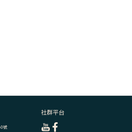
＝「厄瑪努爾」
(7)黃敏正主教
帶你做【將臨期
避靜】—耶穌降
生人間，需要人
的「接納」
(6)黃敏正主教
帶你做【將臨期
避靜】—「馬
槽」═「謙卑」
(5)黃敏正主教
帶你做【將臨期
避靜】—「福
傳」：講耶穌的
社群平台
故事
0號
(4)黃敏正主教