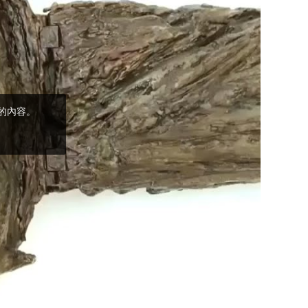
(5)黃敏正主教
帶你做「四旬期
避靜」—【逾越
的智慧】：完美
的喜樂
(4)黃敏正主教
帶你做「四旬期
避靜」—【逾越
的智慧】：聖方
濟的逾越善表—
與痲瘋病人相遇
(3)黃敏正主教
帶你做「四旬期
避靜」—【逾越
的智慧】：耶穌
的三大奧蹟