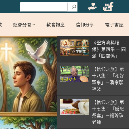
搜尋
教
總會分會
教會訊息
信仰分享
電子書屋
《聖方濟與環
保》第四集 — 圓
正在播放
滿「四關係」
【信仰之旅】第
十八集：「和好
聖事」—潘家駿
神父
【信仰之旅】第
十七集：「感恩
祭宴」—錢玲珠
老師