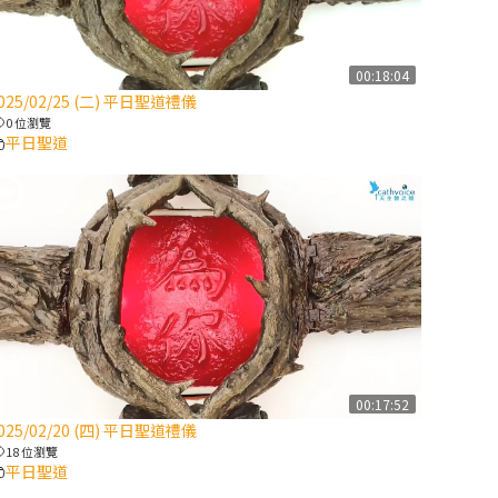
【信仰之旅】第
八集：「耶穌為
什麼降生到人
00:18:04
025/02/25 (二) 平日聖道禮儀
世」—高樂祈修
0 位瀏覽
女
平日聖道
2025/10/10【萬
物讚頌頌歌 – 太
陽與生態音樂
會】紀念聖方濟
與已逝教宗方濟
各（中）
2025/10/10【萬
物讚頌頌歌 – 太
00:17:52
陽與生態音樂
025/02/20 (四) 平日聖道禮儀
會】紀念聖方濟
18 位瀏覽
與已逝教宗方濟
平日聖道
各（下）