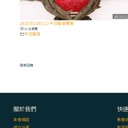
00:19:1
2025/02/18 (二) 平日聖道禮儀
11 位瀏覽
平日聖道
發表回應
關於我們
快
本會緣起
教會
成立沿革
影音