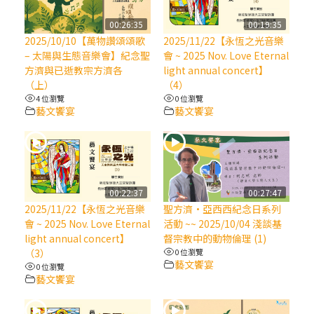
【信仰之旅】第八集：「耶穌為什麼降生到
人世」—高樂祈修女
00:26:35
00:19:35
2025/10/10【萬物讚頌頌歌
2025/11/22【永恆之光音樂
– 太陽與生態音樂會】紀念聖
會 ~ 2025 Nov. Love Eternal
2025/10/10【萬物讚頌頌歌 – 太陽與生態音
方濟與已逝教宗方濟各
light annual concert】
樂會】紀念聖方濟與已逝教宗方濟各（中）
（上）
（4）
4 位瀏覽
0 位瀏覽
藝文饗宴
藝文饗宴
2025/10/10【萬物讚頌頌歌 – 太陽與生態音
樂會】紀念聖方濟與已逝教宗方濟各（下）
2025/10/10【萬物讚頌頌歌 – 太陽與生態音
樂會】紀念聖方濟與已逝教宗方濟各（上）
00:22:37
00:27:47
2025/11/22【永恆之光音樂
聖方濟·亞西西紀念日系列
會 ~ 2025 Nov. Love Eternal
活動 ~~ 2025/10/04 淺談基
(9完結)黃敏正主教帶你做【將臨期避靜】—
light annual concert】
督宗教中的動物倫理 (1)
匝凱的「新生命」：利他與內化
（3）
0 位瀏覽
藝文饗宴
0 位瀏覽
藝文饗宴
(8)黃敏正主教帶你做【將臨期避靜】—耶穌
降生成人與人同在＝「厄瑪努爾」