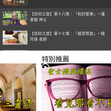
正在播放
【信仰之旅】第十八集：「和好聖事」—潘
家駿 神父
【信仰之旅】第十七集：「感恩祭宴」—錢
玲珠 老師
【信仰之旅】第十六集：「彌撒初體驗」—
特別推薦
錢玲珠 老師
【信仰之旅】第十五集：「入門聖事」—錢
玲珠 老師
【信仰之旅】第十四集：「天主十誡(下)」
—金毓瑋 神父