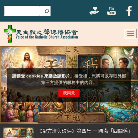
搜尋
《聖方濟與環保》第四集 — 圓滿「四關係」