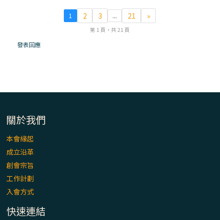
「看」是一門大學問、真正的靈修
2
3
21
»
1
...
(1)黃敏正主教帶你做【將臨期避靜】—「走
第 1 頁，共 21 頁
入基督降生的奧蹟」以稅吏匝凱遇見耶穌為
發表回應
例
「禧年 來~」第十七集(最終回)：成為懷抱
「希望」的傳教士 / 宜蘭市法蒂瑪聖母堂
「禧年 來~」第十六集：談《希伯來書》中的
關於我們
「希望」 / 高雄玫瑰聖母聖殿主教座堂
本會緣起
成立沿革
「禧年 來~」第十五集：再論《在希望中得
救》通諭中的「希望」 / 花蓮美崙進教之佑
創會宗旨
主教座堂(下)
工作計劃
入會方式
「禧年 來~」第十四集：續談《在希望中得
救》通諭中的「希望」 / 花蓮美崙進教之佑
快速連結