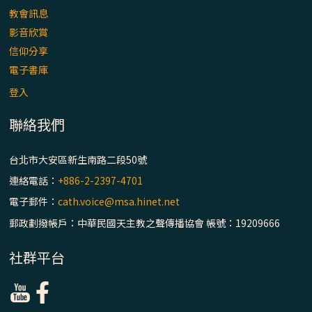
主教座堂(上)
教會訊息
「信仰之旅」第七集【罪的啟示】推廣影片
影音欣賞
https://youtu.be/p1lok-PbS7M
信仰分享
電子書庫
【信仰之旅】第七集：「罪的啟示」—黃錦
登入
文神父
聯絡我們
「禧年 來~」第十三集：論《在希望中得救》
通諭中的「希望」 / 台南中華聖母主教座堂
台北市大安區新生南路二段50號
(下)
連絡電話：
+886-2-2397-4701
電子郵件：
cath.voice@msa.hinet.net
「禧年 來~」第十二集：論2025禧年詔書中
的「希望」 / 台南中華聖母主教座堂(上)
郵政劃撥帳戶：中華民國天主教之聲傳播協會 帳號：19209666
社群平台
「禧年 來~」第十一集：續談禧年特色 ~ 聖門
/ 梅山中華聖母朝聖地