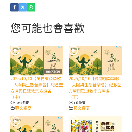
(4)黃敏正主教帶你做「四旬期避靜」—【逾
越的智慧】：聖方濟的逾越善表—與痲瘋病
人相遇
您可能也會喜歡
(3)黃敏正主教帶你做「四旬期避靜」—【逾
越的智慧】：耶穌的三大奧蹟
(2)黃敏正主教帶你做「四旬期避靜」—【逾
越的智慧】：七項齋戒的意義與益處
00:23:39
2025/10/10【萬物讚頌頌歌
2025/10/10【萬物讚頌頌歌
【信仰之旅】第九集：「如果你的痛苦比快
– 太陽與生態音樂會】紀念聖
– 太陽與生態音樂會】紀念聖
樂多」—歐義明神父 / 應芝莉老師
方濟與已逝教宗方濟各
方濟與已逝教宗方濟各
（中）
（下）
10 位瀏覽
1 位瀏覽
(1)黃敏正主教帶你做「四旬期避靜」—【逾
藝文饗宴
藝文饗宴
越的智慧】：聖方濟的靈修，「不占為己
有」