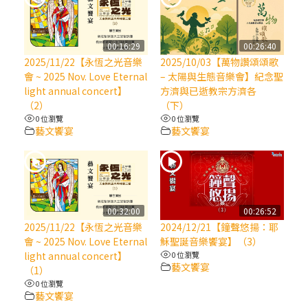
(7)黃敏正主教帶你做【將臨期避靜】—耶穌
降生人間，需要人的「接納」
00:16:29
00:26:40
2025/11/22【永恆之光音樂
2025/10/03【萬物讚頌頌歌
會 ~ 2025 Nov. Love Eternal
– 太陽與生態音樂會】紀念聖
(6)黃敏正主教帶你做【將臨期避靜】—「馬
light annual concert】
方濟與已逝教宗方濟各
槽」═「謙卑」
（2）
（下）
0 位瀏覽
0 位瀏覽
藝文饗宴
藝文饗宴
(5)黃敏正主教帶你做【將臨期避靜】—「福
傳」：講耶穌的故事
(4)黃敏正主教帶你做【將臨期避靜】—匝凱
「想看」耶穌，耶穌「走近」匝凱
00:32:00
00:26:52
2025/11/22【永恆之光音樂
2024/12/21【鐘聲悠揚：耶
(3)黃敏正主教帶你做【將臨期避靜】—「轉
會 ~ 2025 Nov. Love Eternal
穌聖誕音樂饗宴】（3）
念」，吃苦如吃補
light annual concert】
0 位瀏覽
藝文饗宴
（1）
0 位瀏覽
(2)黃敏正主教帶你做【將臨期避靜】—
藝文饗宴