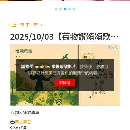
【信仰之旅】第十三集：「天主十誡(上)」
●
●
●
●
●
—金毓瑋 神父
【信仰之旅】第十二集：「聖母、聖人」—
←
上一頁
下一頁
→
高樂祈 修女
2025/10/03【萬物讚頌頌歌 – 太陽與生態音樂會】紀念聖方濟與已逝教宗方濟各（中）
【信仰之旅】第十一集：「教 會」(推廣片)
【信仰之旅】第十一集：「教 會」—林必能
神父
【信仰之旅】第十集：「逾越奧蹟」— 錢玲
珠老師
加入播放清單
(5)黃敏正主教帶你做「四旬期避靜」—【逾
藝文饗宴
越的智慧】：完美的喜樂
0 位瀏覽