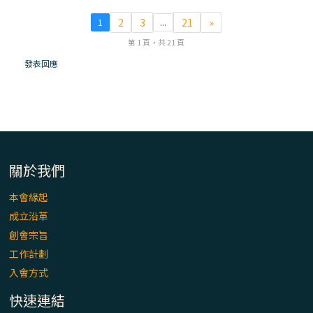
「看」是一門大學問、真正的靈修
2
3
21
»
1
...
(1)黃敏正主教帶你做【將臨期避靜】—「走
第 1 頁，共 21 頁
入基督降生的奧蹟」以稅吏匝凱遇見耶穌為
發表回應
例
「禧年 來~」第十七集(最終回)：成為懷抱
「希望」的傳教士 / 宜蘭市法蒂瑪聖母堂
「禧年 來~」第十六集：談《希伯來書》中的
關於我們
「希望」 / 高雄玫瑰聖母聖殿主教座堂
本會緣起
成立沿革
「禧年 來~」第十五集：再論《在希望中得
救》通諭中的「希望」 / 花蓮美崙進教之佑
創會宗旨
主教座堂(下)
工作計劃
入會方式
「禧年 來~」第十四集：續談《在希望中得
救》通諭中的「希望」 / 花蓮美崙進教之佑
快速連結