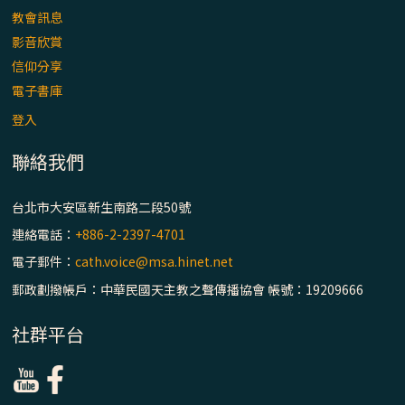
主教座堂(上)
教會訊息
「信仰之旅」第七集【罪的啟示】推廣影片
影音欣賞
https://youtu.be/p1lok-PbS7M
信仰分享
電子書庫
【信仰之旅】第七集：「罪的啟示」—黃錦
登入
文神父
聯絡我們
「禧年 來~」第十三集：論《在希望中得救》
通諭中的「希望」 / 台南中華聖母主教座堂
台北市大安區新生南路二段50號
(下)
連絡電話：
+886-2-2397-4701
電子郵件：
cath.voice@msa.hinet.net
「禧年 來~」第十二集：論2025禧年詔書中
的「希望」 / 台南中華聖母主教座堂(上)
郵政劃撥帳戶：中華民國天主教之聲傳播協會 帳號：19209666
社群平台
「禧年 來~」第十一集：續談禧年特色 ~ 聖門
/ 梅山中華聖母朝聖地