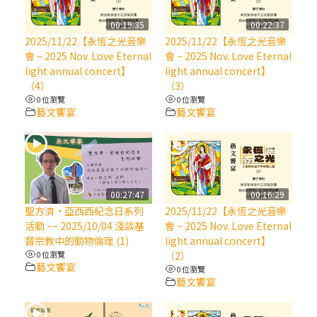
【信仰之旅】第八集：「耶穌為什麼降生到
人世」—高樂祈修女
00:19:35
00:22:37
2025/11/22【永恆之光音樂
2025/11/22【永恆之光音樂
會 ~ 2025 Nov. Love Eternal
會 ~ 2025 Nov. Love Eternal
2025/10/10【萬物讚頌頌歌 – 太陽與生態音
light annual concert】
light annual concert】
樂會】紀念聖方濟與已逝教宗方濟各（中）
（4）
（3）
0 位瀏覽
0 位瀏覽
藝文饗宴
藝文饗宴
2025/10/10【萬物讚頌頌歌 – 太陽與生態音
樂會】紀念聖方濟與已逝教宗方濟各（下）
2025/10/10【萬物讚頌頌歌 – 太陽與生態音
樂會】紀念聖方濟與已逝教宗方濟各（上）
00:27:47
00:16:29
聖方濟·亞西西紀念日系列
2025/11/22【永恆之光音樂
活動 ~~ 2025/10/04 淺談基
會 ~ 2025 Nov. Love Eternal
(9完結)黃敏正主教帶你做【將臨期避靜】—
督宗教中的動物倫理 (1)
light annual concert】
匝凱的「新生命」：利他與內化
0 位瀏覽
（2）
藝文饗宴
0 位瀏覽
藝文饗宴
(8)黃敏正主教帶你做【將臨期避靜】—耶穌
降生成人與人同在＝「厄瑪努爾」