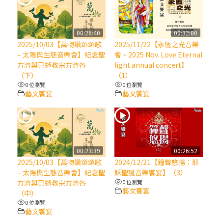
(7)黃敏正主教帶你做【將臨期避靜】—耶穌
降生人間，需要人的「接納」
00:26:40
00:32:00
2025/10/03【萬物讚頌頌歌
2025/11/22【永恆之光音樂
– 太陽與生態音樂會】紀念聖
會 ~ 2025 Nov. Love Eternal
(6)黃敏正主教帶你做【將臨期避靜】—「馬
方濟與已逝教宗方濟各
light annual concert】
槽」═「謙卑」
（下）
（1）
0 位瀏覽
0 位瀏覽
藝文饗宴
藝文饗宴
(5)黃敏正主教帶你做【將臨期避靜】—「福
傳」：講耶穌的故事
(4)黃敏正主教帶你做【將臨期避靜】—匝凱
「想看」耶穌，耶穌「走近」匝凱
00:23:39
00:26:52
2025/10/03【萬物讚頌頌歌
2024/12/21【鐘聲悠揚：耶
(3)黃敏正主教帶你做【將臨期避靜】—「轉
– 太陽與生態音樂會】紀念聖
穌聖誕音樂饗宴】（3）
念」，吃苦如吃補
方濟與已逝教宗方濟各
0 位瀏覽
藝文饗宴
（中）
0 位瀏覽
(2)黃敏正主教帶你做【將臨期避靜】—
藝文饗宴