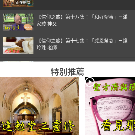
正在播放
【信仰之旅】第十八集：「和好聖事」—潘
家駿 神父
【信仰之旅】第十七集：「感恩祭宴」—錢
玲珠 老師
【信仰之旅】第十六集：「彌撒初體驗」—
特別推薦
錢玲珠 老師
【信仰之旅】第十五集：「入門聖事」—錢
玲珠 老師
【信仰之旅】第十四集：「天主十誡(下)」
—金毓瑋 神父