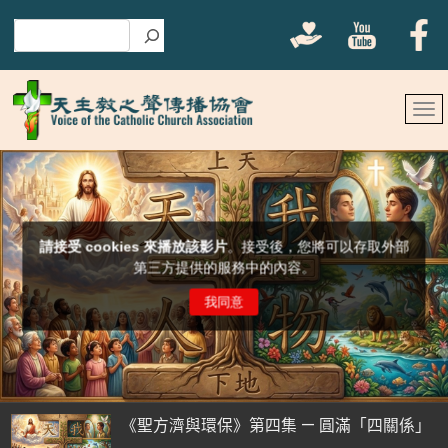
搜尋
《聖方濟與環保》第四集 — 圓滿「四關係」