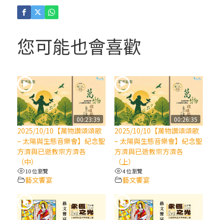
(4)黃敏正主教帶你做「四旬期避靜」—【逾
越的智慧】：聖方濟的逾越善表—與痲瘋病
人相遇
您可能也會喜歡
(3)黃敏正主教帶你做「四旬期避靜」—【逾
越的智慧】：耶穌的三大奧蹟
(2)黃敏正主教帶你做「四旬期避靜」—【逾
越的智慧】：七項齋戒的意義與益處
00:23:39
00:26:35
2025/10/10【萬物讚頌頌歌
2025/10/10【萬物讚頌頌歌
【信仰之旅】第九集：「如果你的痛苦比快
– 太陽與生態音樂會】紀念聖
– 太陽與生態音樂會】紀念聖
樂多」—歐義明神父 / 應芝莉老師
方濟與已逝教宗方濟各
方濟與已逝教宗方濟各
（中）
（上）
10 位瀏覽
4 位瀏覽
(1)黃敏正主教帶你做「四旬期避靜」—【逾
藝文饗宴
藝文饗宴
越的智慧】：聖方濟的靈修，「不占為己
有」