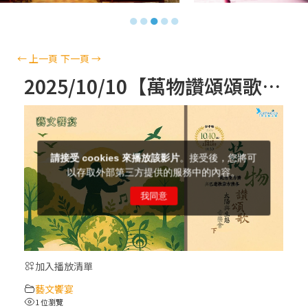
【信仰之旅】第十三集：「天主十誡(上)」
●
●
●
●
●
—金毓瑋 神父
【信仰之旅】第十二集：「聖母、聖人」—
←
上一頁
下一頁
→
高樂祈 修女
2025/10/10【萬物讚頌頌歌 – 太陽與生態音樂會】紀念聖方濟與已逝教宗方濟各（下）
【信仰之旅】第十一集：「教 會」(推廣片)
【信仰之旅】第十一集：「教 會」—林必能
神父
【信仰之旅】第十集：「逾越奧蹟」— 錢玲
珠老師
加入播放清單
(5)黃敏正主教帶你做「四旬期避靜」—【逾
藝文饗宴
越的智慧】：完美的喜樂
1 位瀏覽