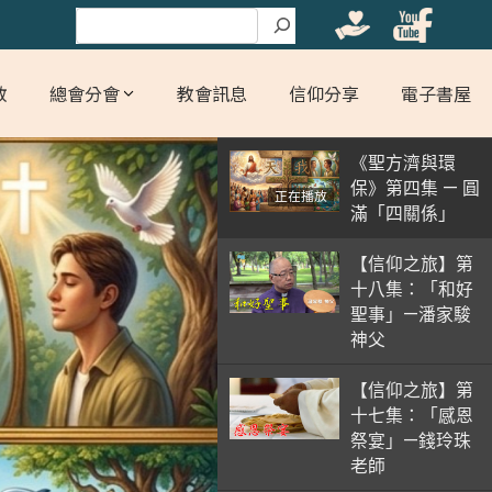
搜尋
教
總會分會
教會訊息
信仰分享
電子書屋
《聖方濟與環
保》第四集 — 圓
正在播放
滿「四關係」
【信仰之旅】第
十八集：「和好
聖事」—潘家駿
神父
【信仰之旅】第
十七集：「感恩
祭宴」—錢玲珠
老師