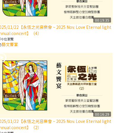
【信仰之旅】第
八集：「耶穌為
什麼降生到人
00:19:35
025/11/22【永恆之光音樂會 ~ 2025 Nov. Love Eternal light
世」—高樂祈修
nnual concert】（4）
女
0 位瀏覽
藝文饗宴
2025/10/10【萬
物讚頌頌歌 – 太
陽與生態音樂
會】紀念聖方濟
與已逝教宗方濟
各（中）
2025/10/10【萬
物讚頌頌歌 – 太
陽與生態音樂
00:16:29
會】紀念聖方濟
025/11/22【永恆之光音樂會 ~ 2025 Nov. Love Eternal light
與已逝教宗方濟
nnual concert】（2）
各（下）
0 位瀏覽