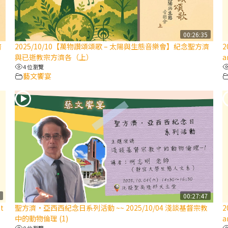
00:26:35
濟
2025/10/10【萬物讚頌頌歌 – 太陽與生態音樂會】紀念聖方濟
2
與已逝教宗方濟各（上）
a
4 位瀏覽
藝文饗宴
7
00:27:47
t
聖方濟·亞西西紀念日系列活動 ~~ 2025/10/04 淺談基督宗教
2
中的動物倫理 (1)
a
0 位瀏覽