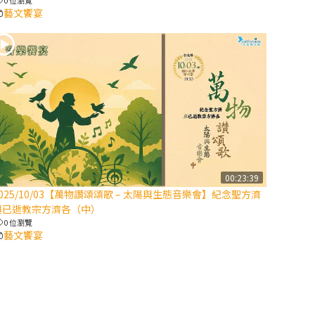
藝文饗宴
2025/10/10【萬
物讚頌頌歌 – 太
陽與生態音樂
會】紀念聖方濟
與已逝教宗方濟
各（上）
(9完結)黃敏正
主教帶你做【將
臨期避靜】—匝
00:23:39
凱的「新生
2025/10/03【萬物讚頌頌歌 – 太陽與生態音樂會】紀念聖方濟
命」：利他與內
與已逝教宗方濟各（中）
化
0 位瀏覽
藝文饗宴
(8)黃敏正主教
帶你做【將臨期
避靜】—耶穌降
生成人與人同在