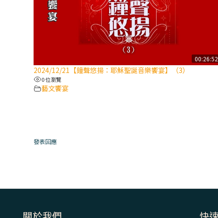
00:26:5
2024/12/21【鐘聲悠揚：耶穌聖誕音樂饗宴】（3）
0 位瀏覽
藝文饗宴
發表回應
關於我們
快