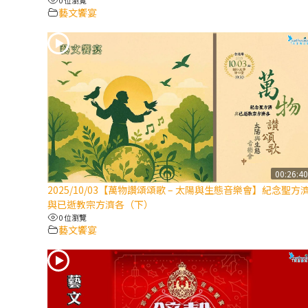
藝文饗宴
00:26:4
2025/10/03【萬物讚頌頌歌 – 太陽與生態音樂會】紀念聖方
與已逝教宗方濟各（下）
0 位瀏覽
藝文饗宴