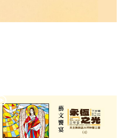
(2)黃敏正主教
帶你做「四旬期
避靜」—【逾越
的智慧】：七項
齋戒的意義與益
處
【信仰之旅】第
九集：「如果你
的痛苦比快樂
多」—歐義明神
父 / 應芝莉老師
(1)黃敏正主教帶
你做「四旬期避
靜」—【逾越的
智慧】：聖方濟
的靈修，「不占
為己有」