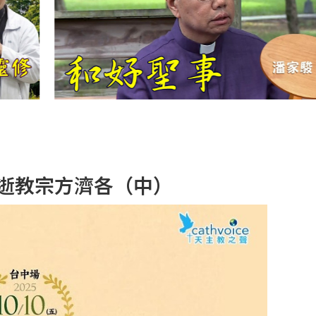
【信仰之旅】第
十二集：「聖
母、聖人」—高
樂祈 修女
【信仰之旅】第
十一集：「教
會」(推廣片)
【信仰之旅】第
與已逝教宗方濟各（中）
十一集：「教
會」—林必能神
父
【信仰之旅】第
十集：「逾越奧
蹟」— 錢玲珠老
師