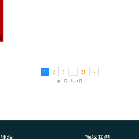
2
2
3
21
»
1
...
第 1 頁，共 21 頁
速連結
聯絡我們