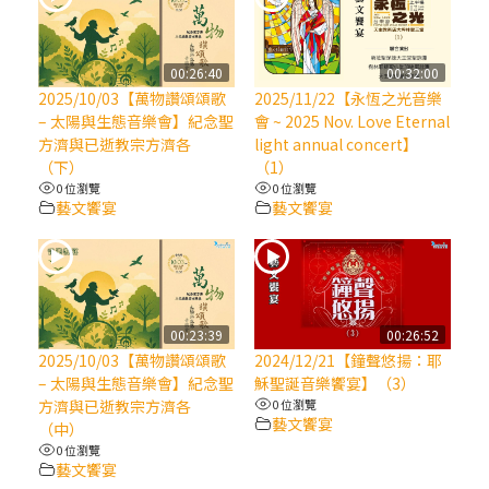
(7)黃敏正主教帶你做【將臨期避靜】—耶穌
降生人間，需要人的「接納」
00:26:40
00:32:00
2025/10/03【萬物讚頌頌歌
2025/11/22【永恆之光音樂
– 太陽與生態音樂會】紀念聖
會 ~ 2025 Nov. Love Eternal
(6)黃敏正主教帶你做【將臨期避靜】—「馬
方濟與已逝教宗方濟各
light annual concert】
槽」═「謙卑」
（下）
（1）
0 位瀏覽
0 位瀏覽
藝文饗宴
藝文饗宴
(5)黃敏正主教帶你做【將臨期避靜】—「福
傳」：講耶穌的故事
(4)黃敏正主教帶你做【將臨期避靜】—匝凱
「想看」耶穌，耶穌「走近」匝凱
00:23:39
00:26:52
2025/10/03【萬物讚頌頌歌
2024/12/21【鐘聲悠揚：耶
(3)黃敏正主教帶你做【將臨期避靜】—「轉
– 太陽與生態音樂會】紀念聖
穌聖誕音樂饗宴】（3）
念」，吃苦如吃補
方濟與已逝教宗方濟各
0 位瀏覽
藝文饗宴
（中）
0 位瀏覽
(2)黃敏正主教帶你做【將臨期避靜】—
藝文饗宴