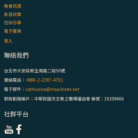
主教座堂(上)
教會訊息
「信仰之旅」第七集【罪的啟示】推廣影片
影音欣賞
https://youtu.be/p1lok-PbS7M
信仰分享
電子書庫
【信仰之旅】第七集：「罪的啟示」—黃錦
登入
文神父
聯絡我們
「禧年 來~」第十三集：論《在希望中得救》
通諭中的「希望」 / 台南中華聖母主教座堂
台北市大安區新生南路二段50號
(下)
連絡電話：
+886-2-2397-4701
電子郵件：
cath.voice@msa.hinet.net
「禧年 來~」第十二集：論2025禧年詔書中
的「希望」 / 台南中華聖母主教座堂(上)
郵政劃撥帳戶：中華民國天主教之聲傳播協會 帳號：19209666
社群平台
「禧年 來~」第十一集：續談禧年特色 ~ 聖門
/ 梅山中華聖母朝聖地