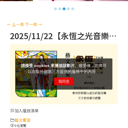
【信仰之旅】第十三集：「天主十誡(上)」
●
●
●
●
●
—金毓瑋 神父
【信仰之旅】第十二集：「聖母、聖人」—
←
上一頁
下一頁
→
高樂祈 修女
2025/11/22【永恆之光音樂會 ~ 2025 Nov. Love Eternal light annual concert】（4）
【信仰之旅】第十一集：「教 會」(推廣片)
【信仰之旅】第十一集：「教 會」—林必能
神父
【信仰之旅】第十集：「逾越奧蹟」— 錢玲
珠老師
加入播放清單
(5)黃敏正主教帶你做「四旬期避靜」—【逾
藝文饗宴
越的智慧】：完美的喜樂
0 位瀏覽