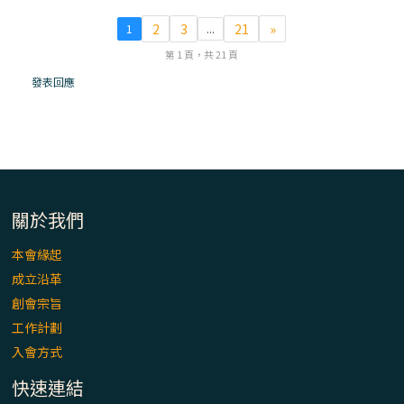
「看」是一門大學問、真正的靈修
2
3
21
»
1
...
(1)黃敏正主教帶你做【將臨期避靜】—「走
第 1 頁，共 21 頁
入基督降生的奧蹟」以稅吏匝凱遇見耶穌為
發表回應
例
「禧年 來~」第十七集(最終回)：成為懷抱
「希望」的傳教士 / 宜蘭市法蒂瑪聖母堂
「禧年 來~」第十六集：談《希伯來書》中的
關於我們
「希望」 / 高雄玫瑰聖母聖殿主教座堂
本會緣起
成立沿革
「禧年 來~」第十五集：再論《在希望中得
救》通諭中的「希望」 / 花蓮美崙進教之佑
創會宗旨
主教座堂(下)
工作計劃
入會方式
「禧年 來~」第十四集：續談《在希望中得
救》通諭中的「希望」 / 花蓮美崙進教之佑
快速連結