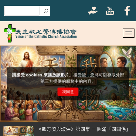
搜尋
《聖方濟與環保》第四集 — 圓滿「四關係」