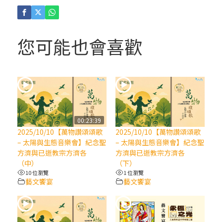
(4)黃敏正主教帶你做「四旬期避靜」—【逾
越的智慧】：聖方濟的逾越善表—與痲瘋病
人相遇
您可能也會喜歡
(3)黃敏正主教帶你做「四旬期避靜」—【逾
越的智慧】：耶穌的三大奧蹟
(2)黃敏正主教帶你做「四旬期避靜」—【逾
越的智慧】：七項齋戒的意義與益處
00:23:39
2025/10/10【萬物讚頌頌歌
2025/10/10【萬物讚頌頌歌
【信仰之旅】第九集：「如果你的痛苦比快
– 太陽與生態音樂會】紀念聖
– 太陽與生態音樂會】紀念聖
樂多」—歐義明神父 / 應芝莉老師
方濟與已逝教宗方濟各
方濟與已逝教宗方濟各
（中）
（下）
10 位瀏覽
1 位瀏覽
(1)黃敏正主教帶你做「四旬期避靜」—【逾
藝文饗宴
藝文饗宴
越的智慧】：聖方濟的靈修，「不占為己
有」