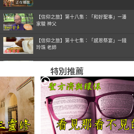
正在播放
【信仰之旅】第十八集：「和好聖事」—潘
家駿 神父
【信仰之旅】第十七集：「感恩祭宴」—錢
玲珠 老師
【信仰之旅】第十六集：「彌撒初體驗」—
特別推薦
錢玲珠 老師
【信仰之旅】第十五集：「入門聖事」—錢
玲珠 老師
【信仰之旅】第十四集：「天主十誡(下)」
—金毓瑋 神父