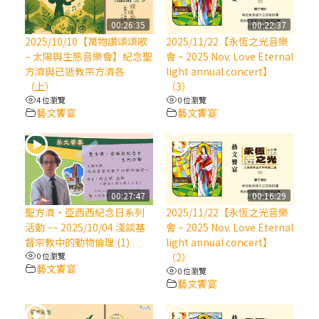
【信仰之旅】第八集：「耶穌為什麼降生到
人世」—高樂祈修女
00:26:35
00:22:37
2025/10/10【萬物讚頌頌歌
2025/11/22【永恆之光音樂
– 太陽與生態音樂會】紀念聖
會 ~ 2025 Nov. Love Eternal
2025/10/10【萬物讚頌頌歌 – 太陽與生態音
方濟與已逝教宗方濟各
light annual concert】
樂會】紀念聖方濟與已逝教宗方濟各（中）
（上）
（3）
4 位瀏覽
0 位瀏覽
藝文饗宴
藝文饗宴
2025/10/10【萬物讚頌頌歌 – 太陽與生態音
樂會】紀念聖方濟與已逝教宗方濟各（下）
2025/10/10【萬物讚頌頌歌 – 太陽與生態音
樂會】紀念聖方濟與已逝教宗方濟各（上）
00:27:47
00:16:29
聖方濟·亞西西紀念日系列
2025/11/22【永恆之光音樂
活動 ~~ 2025/10/04 淺談基
會 ~ 2025 Nov. Love Eternal
(9完結)黃敏正主教帶你做【將臨期避靜】—
督宗教中的動物倫理 (1)
light annual concert】
匝凱的「新生命」：利他與內化
0 位瀏覽
（2）
藝文饗宴
0 位瀏覽
藝文饗宴
(8)黃敏正主教帶你做【將臨期避靜】—耶穌
降生成人與人同在＝「厄瑪努爾」