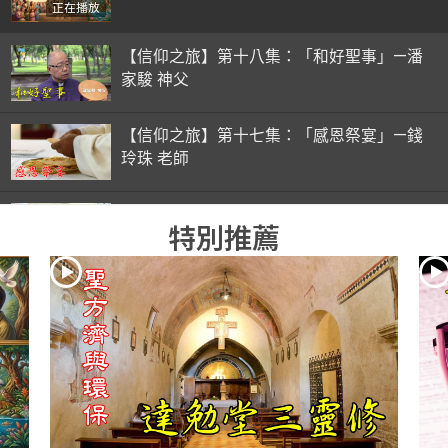
正在播放
【信仰之旅】第十八集：「和好聖事」—潘
家駿 神父
【信仰之旅】第十七集：「感恩祭宴」—錢
玲珠 老師
【信仰之旅】第十六集：「彌撒初體驗」—
特別推薦
錢玲珠 老師
【信仰之旅】第十五集：「入門聖事」—錢
玲珠 老師
【信仰之旅】第十四集：「天主十誡(下)」
—金毓瑋 神父