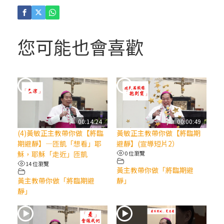
(4)黃敏正主教帶你做「四旬期避靜」—【逾
越的智慧】：聖方濟的逾越善表—與痲瘋病
人相遇
您可能也會喜歡
(3)黃敏正主教帶你做「四旬期避靜」—【逾
越的智慧】：耶穌的三大奧蹟
(2)黃敏正主教帶你做「四旬期避靜」—【逾
越的智慧】：七項齋戒的意義與益處
00:14:24
00:00:49
(4)黃敏正主教帶你做【將臨
黃敏正主教帶你做【將臨期
【信仰之旅】第九集：「如果你的痛苦比快
期避靜】—匝凱「想看」耶
避靜】(宣導短片2）
樂多」—歐義明神父 / 應芝莉老師
穌，耶穌「走近」匝凱
0 位瀏覽
14 位瀏覽
黃主教帶你做「將臨期避
(1)黃敏正主教帶你做「四旬期避靜」—【逾
黃主教帶你做「將臨期避
靜」
靜」
越的智慧】：聖方濟的靈修，「不占為己
有」