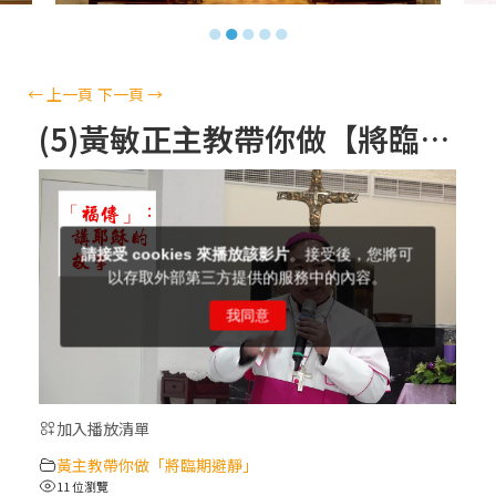
【信仰之旅】第十三集：「天主十誡(上)」
●
●
●
●
●
—金毓瑋 神父
【信仰之旅】第十二集：「聖母、聖人」—
←
上一頁
下一頁
→
高樂祈 修女
(5)黃敏正主教帶你做【將臨期避靜】—「福傳」：講耶穌的故事
【信仰之旅】第十一集：「教 會」(推廣片)
【信仰之旅】第十一集：「教 會」—林必能
神父
【信仰之旅】第十集：「逾越奧蹟」— 錢玲
珠老師
加入播放清單
(5)黃敏正主教帶你做「四旬期避靜」—【逾
黃主教帶你做「將臨期避靜」
越的智慧】：完美的喜樂
11 位瀏覽