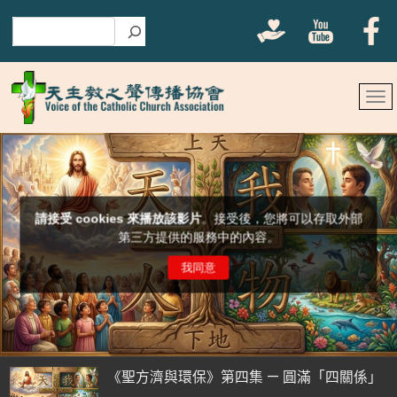
搜尋
《聖方濟與環保》第四集 — 圓滿「四關係」