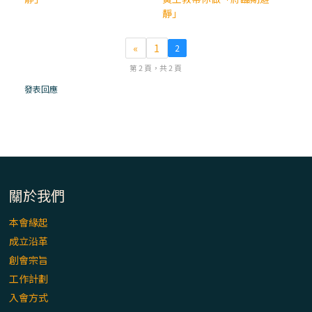
靜」
(7)黃敏正主教帶你做【將臨期避靜】—耶穌
降生人間，需要人的「接納」
«
1
2
第 2 頁，共 2 頁
(6)黃敏正主教帶你做【將臨期避靜】—「馬
發表回應
槽」═「謙卑」
(5)黃敏正主教帶你做【將臨期避靜】—「福
傳」：講耶穌的故事
(4)黃敏正主教帶你做【將臨期避靜】—匝凱
關於我們
「想看」耶穌，耶穌「走近」匝凱
本會緣起
成立沿革
(3)黃敏正主教帶你做【將臨期避靜】—「轉
念」，吃苦如吃補
創會宗旨
工作計劃
入會方式
(2)黃敏正主教帶你做【將臨期避靜】—