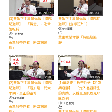
【信仰之旅】第八集：「耶穌為什麼降生到
人世」—高樂祈修女
00:20:37
00:02:39
(3)黃敏正主教帶你做【將臨
黃敏正主教帶你做【將臨期
2025/10/10【萬物讚頌頌歌 – 太陽與生態音
期避靜】—「轉念」，吃苦
避靜】(宣導短片1）
樂會】紀念聖方濟與已逝教宗方濟各（中）
如吃補
0 位瀏覽
8 位瀏覽
黃主教帶你做「將臨期避
2025/10/10【萬物讚頌頌歌 – 太陽與生態音
黃主教帶你做「將臨期避
靜」
樂會】紀念聖方濟與已逝教宗方濟各（下）
靜」
2025/10/10【萬物讚頌頌歌 – 太陽與生態音
樂會】紀念聖方濟與已逝教宗方濟各（上）
00:12:20
00:14:27
(9完結)黃敏正主教帶你做【將臨期避靜】—
(2)黃敏正主教帶你做【將臨
(1)黃敏正主教帶你做【將臨
匝凱的「新生命」：利他與內化
期避靜】—「看」是一門大
期避靜】—「走入基督降生
學問、真正的靈修
的奧蹟」以稅吏匝凱遇見耶
14 位瀏覽
穌為例
(8)黃敏正主教帶你做【將臨期避靜】—耶穌
14 位瀏覽
降生成人與人同在＝「厄瑪努爾」
黃主教帶你做「將臨期避
靜」
黃主教帶你做「將臨期避