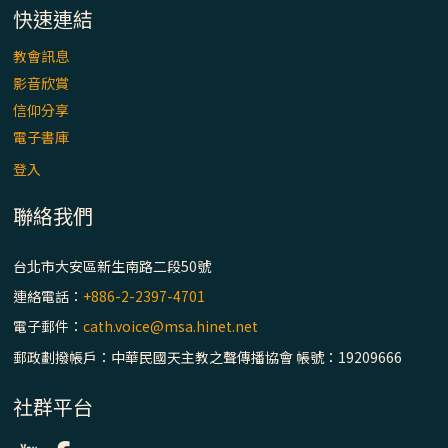
「看」是一門大學問、真正的靈修
快速連結
教會訊息
(1)黃敏正主教帶你做【將臨期避靜】—「走
入基督降生的奧蹟」以稅吏匝凱遇見耶穌為
影音欣賞
例
信仰分享
電子書庫
「禧年 來~」第十七集(最終回)：成為懷抱
登入
「希望」的傳教士 / 宜蘭市法蒂瑪聖母堂
聯絡我們
「禧年 來~」第十六集：談《希伯來書》中的
「希望」 / 高雄玫瑰聖母聖殿主教座堂
台北市大安區新生南路二段50號
連絡電話：
+886-2-2397-4701
「禧年 來~」第十五集：再論《在希望中得
電子郵件：
cath.voice@msa.hinet.net
救》通諭中的「希望」 / 花蓮美崙進教之佑
主教座堂(下)
郵政劃撥帳戶：中華民國天主教之聲傳播協會 帳號：19209666
「禧年 來~」第十四集：續談《在希望中得
社群平台
救》通諭中的「希望」 / 花蓮美崙進教之佑