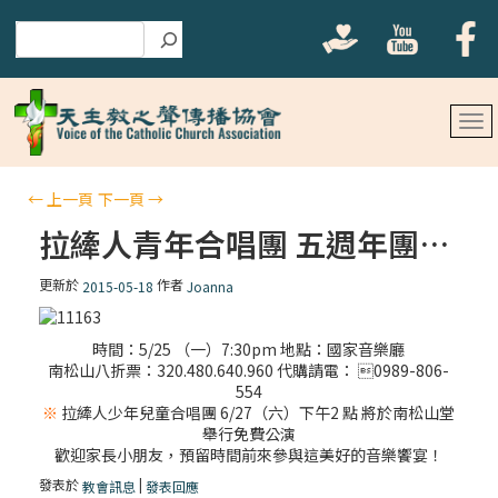
搜尋
←
上一頁
下一頁
→
拉縴人青年合唱團 五週年團慶音樂會
更新於
作者
2015-05-18
Joanna
時間：5/25 （一）7:30pm 地點：國家音樂廳
南松山八折票：320.480.640.960 代購請電： 0989-806-
554
※
拉縴人少年兒童合唱團 6/27（六）下午2 點 將於南松山堂
舉行免費公演
歡迎家長小朋友，預留時間前來參與這美好的音樂饗宴！
發表於
|
教會訊息
發表回應