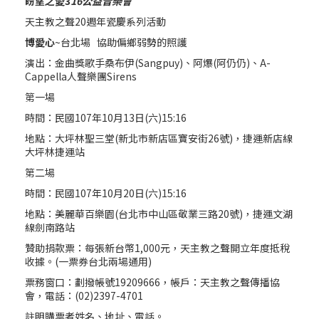
盼望之愛
3
16
公益音樂會
天主教之聲20週年瓷慶系列活動
博愛心
~台北場 協助偏鄉弱勢的照護
演出：金曲獎歌手桑布伊(Sangpuy)、阿爆(阿仍仍)、A-
Cappella人聲樂團Sirens
第一場
時間：民國107年10月13日(六)15:16
地點：大坪林聖三堂(新北市新店區寶安街26號)，捷運新店線
大坪林捷運站
第二場
時間：民國107年10月20日(六)15:16
地點：美麗華百樂園(台北市中山區敬業三路20號)，捷運文湖
線劍南路站
贊助捐款票：每張新台幣1,000元，天主教之聲開立年度抵稅
收據。(一票券台北兩場通用)
票務窗口：劃撥帳號19209666，帳戶：天主教之聲傳播協
會，電話：(02)2397-4701
註明購票者姓名、地址、電話。