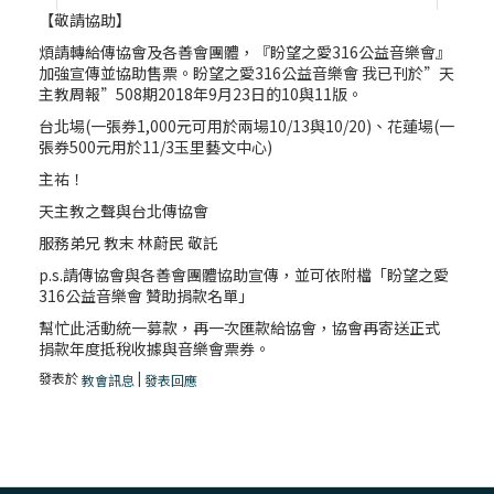
【敬請協助】
煩請轉給傳協會及各善會團體，『盼望之愛316公益音樂會』
加強宣傳並協助售票。盼望之愛316公益音樂會 我已刊於”天
主教周報”508期2018年9月23日的10與11版。
台北場(一張券1,000元可用於兩場10/13與10/20)、花蓮場(一
張券500元用於11/3玉里藝文中心)
主祐！
天主教之聲與台北傳協會
服務弟兄 教末 林蔚民 敬託
p.s.請傳協會與各善會團體協助宣傳，並可依附檔「盼望之愛
316公益音樂會 贊助捐款名單」
幫忙此活動統一募款，再一次匯款給協會，協會再寄送正式
捐款年度抵稅收據與音樂會票券。
發表於
|
教會訊息
發表回應