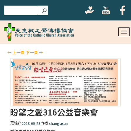
搜尋
←
上一頁
下一頁
→
盼望之愛316公益音樂會
更新於
作者
2018-09-23
chang assisi