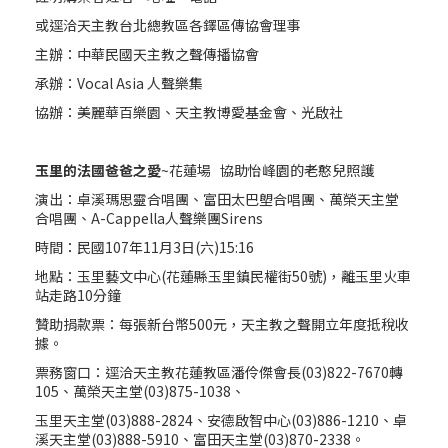
或逕洽天主教台北總教區各鐸區傳協會理事
主辦：中華民國天主教之聲傳播協會
承辦：Vocal Asia 人聲樂集
協辦：美麗華百樂園、天主教博愛基金會、光啟社
玉里的法國爸爸之愛
~花蓮場 協助怡峰園的老憨兒照護
演出：卓溪瑪思靈合唱團、富田太巴塱合唱團、萬榮天主堂
合唱團、A-Cappella人聲樂團Sirens
時間：民國107年11月3日(六)15:16
地點：玉里藝文中心(花蓮縣玉里鎮民權街50號)，離玉里火車
站走路10分鐘
贊助捐款票：每張新台幣500元，天主教之聲開立年度抵稅收
據。
票務窗口：逕洽天主教花蓮教區潘伶傑會長(03)822-7670轉
105、萬榮天主堂(03)875-1038、
玉里天主堂(03)888-2824、安德啟智中心(03)886-1210、卓
溪天主堂(03)888-5910、富田天主堂(03)870-2338。