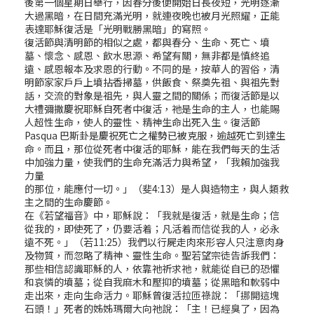
後第一個星期日舉行，因春分後便開始日長夜短，光明逐漸
大過黑暗，在日間充滿光明，就連夜晚也被月光照耀，正能
表達耶穌復活是「光明戰勝黑暗」的寫照。
復活節與清明節的相似之處，都與春分、生命、死亡、墳
墓、懷念、感恩、飲水思源、希望有關，無非都是慎終追
遠、感恩報本及求恩的行動。不同的是，按華人的習俗，清
明節家家戶戶上墳拈香掃墓，供飯食、祭奠先祖、與祖先對
話，交流的對象是祖先，與人靈之間的關係；而復活節是以
大禮彌撒慶祝耶穌自死者中復活，祂是生命的主人，也能賜
人超性生命，使人的靈性、精神生命出死入生。復活節
Pasqua 巴斯卦是慶祝死亡之權勢已被克服，逾越死亡到達生
命。而且，那位從死者中復活的耶穌，能在我們每天的生活
中加強力量，使我們的生命充滿活力與希望，「我賴加強我
力量
的那位，能應付一切。」（斐4:13）是人與造物主，與人類救
主之間的生命慶節。
在《若望福音》中，耶穌說：「我就是復活，就是生命；信
從我的，即使死了，仍要活着；凡活着而信從我的人，必永
遠不死。」（若11:25）我們以行屍走肉來形容人只注意肉身
及物質，而忽略了精神、靈性生命。聖若望宗徒告訴我們：
那些相信認識耶穌的人，依靠祂祈求祂，就能從自已的恐懼
和哀憐的墳墓；從自我麻木和壓抑的墳墓；從黑暗和軟弱中
走出來，走向生命活力。耶穌曾復活拉匝祿說：「挪開這塊
石頭！」死者的姊姊瑪爾大向祂說：「主！已經臭了，因為