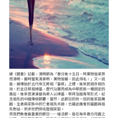
據《曆書》記載，清明節為「春分後十五日，時萬物皆潔齊
而清明，蓋時當氣清景明，萬物皆顯，因此得名。」又一說
是，據傳始於古代帝王將相「墓祭」之禮，後來民間亦相仿
效，於此日祭祖掃墓，歷代沿襲而成為中華民族一種固定的
風俗。後來逐漸演變為華人以掃墓、祭拜及踏青等形式，紀
念祖先的中國傳統節慶。當然，此節日的另一目的是家庭團
圓、生者與家族中的亡者祖先共融，也藉此機會到墓園與祖
先對話，祈求他們保佑整個家庭。
而我們教會最重要的節日──復活節，是在每年春分月圓之