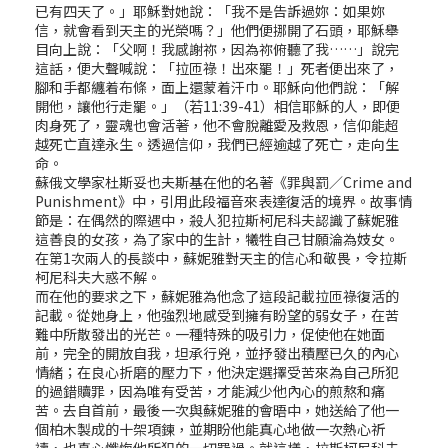
已有四天了。」耶穌對她說：「我不是告訴過妳：如果妳
信，就會看到天主的光榮嗎？」他們便挪開了石頭，耶穌舉
目向上說：「父啊！我感謝祢，因為祢俯聽了我……」說完
這話，便大聲喊說：「拉匝祿！出來罷！」死者便出來了，
腳和手都纏着布條，面上還蒙着汗巾。耶穌向他們說：「解
開他，讓他行走罷。」（若11:39-41）相信耶穌的人，即便
肉身死了，靈魂也會活著，他不會脫離愛及救恩，信仰能超
越死亡直達永生。透過信仰，我們已經逾越了死亡，走向生
命。
蘇俄文學家杜斯妥也夫斯基在他的名著《罪與罰／Crime and
Punishment》中，引用此段福音來表達復活的境界。故事情
節是：在偶然的際遇中，殺人犯拉斯柯尼科夫認識了蘇妮雅
這善良的女孩，為了家中的生計，犧牲自己甘願淪為妓女。
在第1次兩人的長談中，蘇妮雅對天主的信心和敬畏，令拉斯
柯尼科夫大惑不解。
而在他的要求之下，蘇妮雅為他念了這段記載拉匝祿復活的
記載。從她身上，他強烈地感受到擁有盼望的弱女子，在苦
難中所散發出的光芒。一種特殊的吸引力，促使他在她面
前，完全的開放自我，坦承行兇，並抒發出積壓已久的內心
情緒；在良心折磨的壓力下，他決定選擇受苦來為自己所犯
的過錯贖罪，因為唯有受苦，才能減少他內心的煎熬和痛
苦。去自首前，最後一次與蘇妮雅的會晤中，她送給了他一
個柏木製成的十架項鍊，並期盼他能真心地做一次熱心祈
禱，也真心懺悔他所犯的一切罪過。就這樣，拉斯柯尼科夫