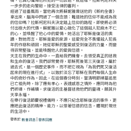
一步步的走向警局，接受法律的審判。
經過了這番風雨，當他再次將蘇妮雅曾送他的《新約全書》
拿出來，腦海中閃過了一個念頭：難道她的信仰不能成為我
的信仰嗎？拉斯柯尼科夫決定踏上信仰的路程，即使將必須
付出極大的代價。蘇妮雅以愛心融化了這個殺人犯麻木不仁
的心，並喚醒了他心中的愛情。她活出了耶穌是復活的奧
蹟，對她而言，耶穌是愛的泉源，這愛完全不畏懼殺人犯長
年的作惡和頑固，她從耶穌的聖愛感受到復活的力量，而變
得非常堅強，並能喚醒他人的愛與信德。
天主在我們的生命中，一直給我們機會，去領受真正的拯救
和生命的復活。我們卻常覺得，耶穌死後第三天復活，屬於
過去式，是一個歷史事件，而不把它視為「為我們死又復活
起來的現在進行式」，以致於淡忘了耶穌在我們每個人生命
中的奇妙作為。因此，在這個春分時刻，當清明節掃墓追思
已亡祖先時，除了應有孝心，表達感恩之情外，應同時為他
們祈禱、作補贖，求復活的主基督拯救他們的靈魂，願其升
天享永福。
在舉行復活節慶祝禮儀時，不應只紀念耶穌復活的事件，更
應把此復活的精神、能力，以懷著信德的信念，體現於現世
的生活中。
發表於
|
教會訊息
發表回應