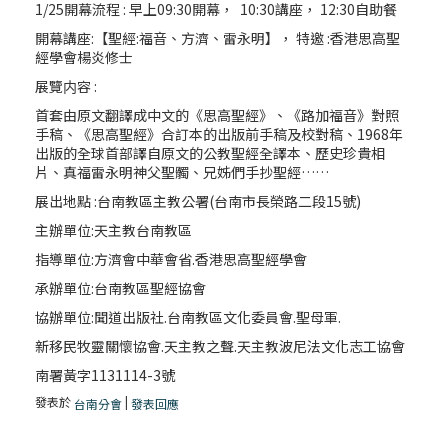
1/25開幕流程 : 早上09:30開幕， 10:30講座， 12:30自助餐
開幕講座:【聖經:福音、方濟、雷永明】， 特邀 :香港思高聖
經學會楊炎修士
展覽内容 :
首套由原文翻譯成中文的《思高聖經》、《路加福音》對照
手稿、《思高聖經》合訂本的出版前手稿及校對稿、1968年
出版的全球首部譯自原文的公教聖經全譯本、歷史珍貴相
片、真福雷永明神父聖髑、兄姊們手抄聖經……
展出地點 :台南教區主教公署(台南市長榮路二段15號)
主辦單位:天主教台南教區
指導單位:方濟會中華會省.香港思高聖經學會
承辦單位:台南教區聖經協會
協辦單位:聞道出版社.台南教區文化委員會.聖母軍.
新移民牧靈關懷協會.天主教之聲.天主教波尼法文化志工協會
南署黃字1131114-3號
發表於
|
台南分會
發表回應