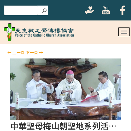
搜尋
←
上一頁
下一頁
→
中華聖母梅山朝聖地系列活動之三《九週大敬禮 第一週 2025-03-01》《祈禱意向：世界和平》