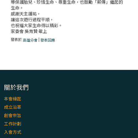
導保護胎兒、珍惜生命、尊重生命，也鼓勵「薪傳」繼起的
生命。
感謝天主護祐，
讓這次遊行過程平順，
也祝福大家生命得以精彩。
家委會 吳育贊 敬上
發表於
|
高雄分會
發表回應
關於我們
本會緣起
成立沿革
創會宗旨
工作計劃
入會方式