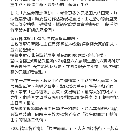
重生命、愛惜生命，並努力的「薪傳」生命。
此次「為生命而走活動」，考量更多的兄姐因某些因素，無
法親臨參加，籌委會乃作活動現場直播。由左營小德蘭堂支
援兩部空拍機，導播機，透過家庭委員會臉書網址，將活動
分享給各群組的兄姐們。
遊行梯隊於11:30 抵達玫瑰聖母聖殿。
由玫瑰聖母聖殿杜主任司鐸 勇雄神父致詞歡迎大家的到來，
並介紹聖殿。
接續由屏東北葉聖若瑟堂 莫尼加姐妹見證-寬恕的愛。
聖味增德堂6寶爸武聖翰、和經歴六次剖腹生產的六寶媽陳姸
里夫妻分享-天主給的我都要，共同見證天主的愛。讓現場聆
聽的兄姐頗受感動。
下午一時三十分，教友中心二樓禮堂，由路竹聖若瑟堂、法
蒂瑪聖母堂、善導之母堂、聖味增德堂主日學孩子和老師
們，帶來「生命禮讚」表演，演出精彩，獲得大家的喝采。
之後，由善導之母堂家庭組長劉碧雪姐妹分享-如何振興堂區
主日學。最後
恭請總主教頒獎表揚主日學孩子和老師，並為其佩戴聖母顯
靈聖牌鼓勵，同時由主教表揚偕老㩦幼「為生命而走」薪傳
生命的祖孫三代情。
2025禧年偕老㩦幼「為生命而走」，大家同道偕行，一起宣