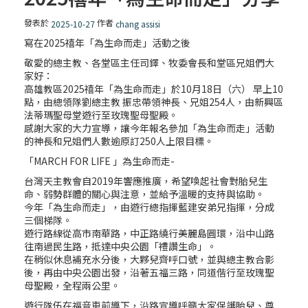
發表於
作者
2025-10-27
chang assisi
寫在2025禧年「為生命而走」活動之後
敬愛的總主教、各堂區主任司鐸、牧委會長和堂區兄姐們大
家好：
高雄教區2025禧年「為生命而走」於10月18日（六） 早上10
點，由總領隊劉總主教 振忠帶領神長、兄姐254人，由新興區
法蒂瑪聖母堂遊行至玫瑰聖母聖殿。
感謝大家的大力宣導，讓今年報名參加「為生命而走」活動
的神長和兄姐們人數逾原訂250人上限目標。
「MARCH FOR LIFE 」為生命而走-
台灣天主教會自2019年響應推廣，希望喚起社會對胎兒生
命、弱勢群體的關心與注意，並給予溫暖的支持與協助。
今年「為生命而走」，由遊行總指揮藍建安弟兄指揮，分成
三個梯隊。
遊行路線從高市南華路，中正路繞行美麗島圓環，沿中山路
往南過民生路，抵達中央公園「禮讚生命」。
在稍似休息補充水分後，大夥兒齊呼口號，並與總主教合影
後，再由中央公園出發，沿著五福三路，同道偕行至玫瑰聖
母聖殿，全程兩公里。
遊行隊伍在福音車前導下，沿路宣導呼籲大家保護胎兒、尊