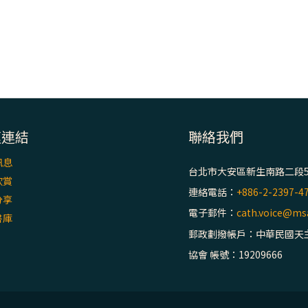
速連結
聯絡我們
訊息
台北市大安區新生南路二段5
欣賞
連絡電話：
+886-2-2397-4
分享
電子郵件：
cath.voice@msa
書庫
郵政劃撥帳戶：中華民國天
協會 帳號：19209666