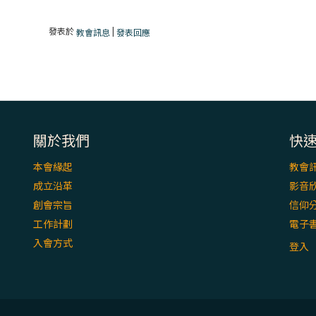
發表於
|
教會訊息
發表回應
關於我們
快
本會緣起
教會
成立沿革
影音
創會宗旨
信仰
工作計劃
電子
入會方式
登入