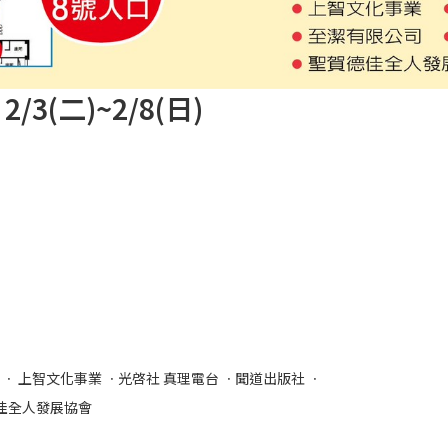
3(二)~2/8(日)
 ㆍ 上智文化事業 ㆍ光啓社 真理電台 ㆍ聞道出版社 ㆍ
德佳全人發展協會