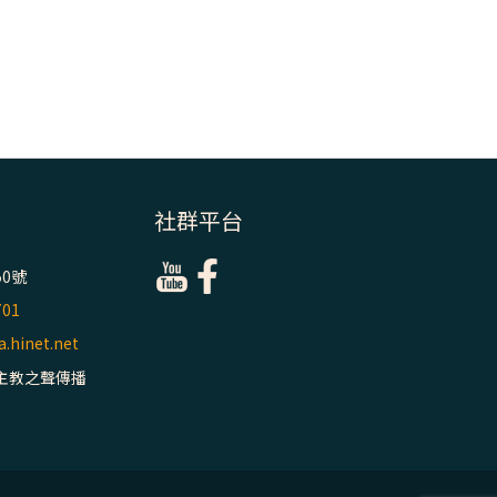
社群平台
0號
701
.hinet.net
主教之聲傳播