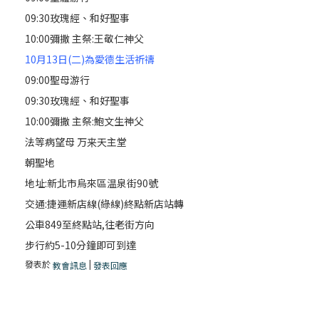
09:30玫瑰經、和好聖事
10:00彌撒 主祭:王敬仁神父
10月13日(二)為愛德生活祈禱
09:00聖母游行
09:30玫瑰經、和好聖事
10:00彌撒 主祭:鮑文生神父
法等病望母 万来天主堂
朝聖地
地址:新北市烏來區温泉街90號
交通:捷運新店線(綠線)終點新店站轉
公車849至終點站,往老街方向
步行約5-10分鐘即可到達
發表於
|
教會訊息
發表回應