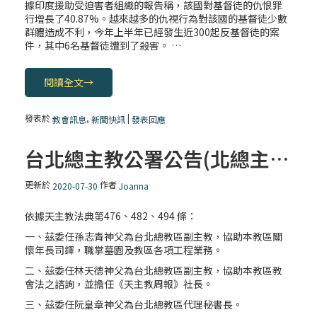
據印度援助受迫害者組織的報告稱，該國對基督徒的仇恨罪
行增長了40.87%。越來越多的仇視行為對該國的基督徒少數
群體造成不利，今年上半年已經發生近300起反基督徒的案
件，其中6名基督徒遭到了殺害。 …
閱讀全文
→
發表於
,
|
教會訊息
新聞快訊
發表回應
台北總主教公署公告(北總主字第109097號)
更新於
作者
2020-07-30
Joanna
依據天主教法典第476、482、494 條：
一、茲委任孫志青神父為台北總教區副主教，協助本教區關
懷年長司鐸，職掌墓園及教區各項工程業務。
二、茲委任林天德神父為台北總教區副主教，協助本教區教
會法之諮詢，並擔任《天主教周報》社長。
三、茲委任阮皇章神父為台北總教區代理秘書長。