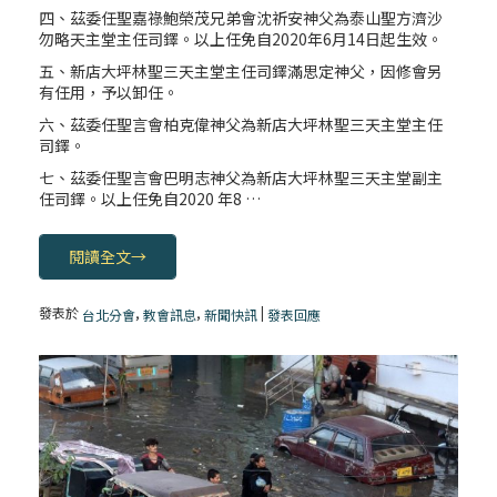
四、茲委任聖嘉祿鮑榮茂兄弟會沈祈安神父為泰山聖方濟沙
勿略天主堂主任司鐸。以上任免自2020年6月14日起生效。
五、新店大坪林聖三天主堂主任司鐸滿思定神父，因修會另
有任用，予以卸任。
六、茲委任聖言會柏克偉神父為新店大坪林聖三天主堂主任
司鐸。
七、茲委任聖言會巴明志神父為新店大坪林聖三天主堂副主
任司鐸。以上任免自2020 年8 …
閱讀全文
→
發表於
,
,
|
台北分會
教會訊息
新聞快訊
發表回應