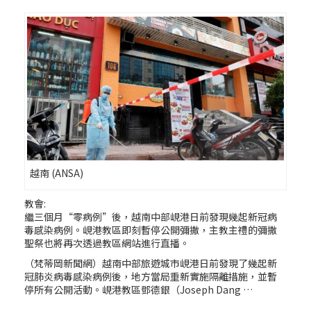
越南 (ANSA)
教會:
繼三個月“零病例”後，越南中部峴港日前發現幾起新冠病
毒感染病例。峴港教區即刻暫停公開彌撒，主教主禮的彌撒
聖祭也將再次透過教區網站進行直播。
（梵蒂岡新聞網）越南中部旅遊城市峴港日前發現了幾起新
冠肺炎病毒感染病例後，地方當局重新實施隔離措施，並暫
停所有公開活動。峴港教區鄧德銀（Joseph Dang …