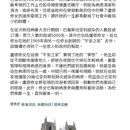
最卑微的工作上也如母親那樣盡忠職守，例如為病患清潔和
清洗、換尿布等。信德省政府在頒發勳章的信中列舉了盧德
修女的諸多愛德工作，讚許她的一生都奉獻給了社會中最弱
小的群體。
在這次新冠病毒大流行期間，巴基斯坦受到感染的人數超過
27萬，死亡人數則超過5000名，其中也包括盧德修女。這位
修女在她於1969年與另一位修女創辦的“平安之家”去世，
該機構也得到了一些恩人和政府的幫助。
盧德修女在這個“平安之家”實現了她的“夢想”。她生前
從不間斷地服事他人，即使在夜間也守候在年輕病患、嚴重
智障和殘障病患的身旁，不讓他們感到孤獨無助，她甚至與
這些病患同住在一處，中間只用一塊簾布隔開。她就在這個
家裡護理20幾位受到新冠肺炎感染的病患，而且自己也受到
感染。盧德修女將街頭的流浪者領回家，鼓勵他們克服自己
的限度。此外，修女也幫助病患參與體育和藝術活動，為他
們奉獻一生，直到最後一刻。
發表於
,
|
教會訊息
新聞快訊
發表回應