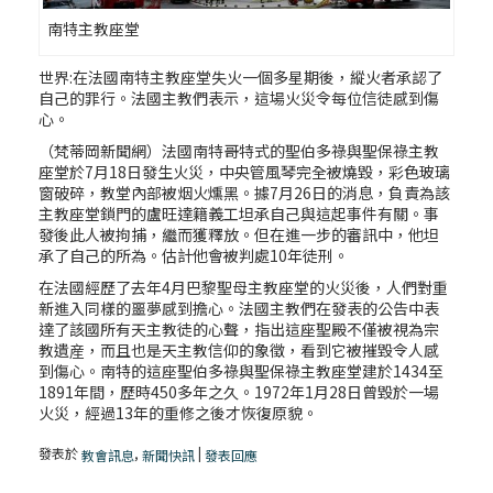
南特主教座堂
世界:在法國南特主教座堂失火一個多星期後，縱火者承認了
自己的罪行。法國主教們表示，這場火災令每位信徒感到傷
心。
（梵蒂岡新聞網）法國南特哥特式的聖伯多祿與聖保祿主教
座堂於7月18日發生火災，中央管風琴完全被燒毀，彩色玻璃
窗破碎，教堂內部被烟火燻黑。據7月26日的消息，負責為該
主教座堂鎖門的盧旺達籍義工坦承自己與這起事件有關。事
發後此人被拘捕，繼而獲釋放。但在進一步的審訊中，他坦
承了自己的所為。估計他會被判處10年徒刑。
在法國經歷了去年4月巴黎聖母主教座堂的火災後，人們對重
新進入同樣的噩夢感到擔心。法國主教們在發表的公告中表
達了該國所有天主教徒的心聲，指出這座聖殿不僅被視為宗
教遺産，而且也是天主教信仰的象徵，看到它被摧毀令人感
到傷心。南特的這座聖伯多祿與聖保祿主教座堂建於1434至
1891年間，歷時450多年之久。1972年1月28日曾毀於一場
火災，經過13年的重修之後才恢復原貌。
發表於
,
|
教會訊息
新聞快訊
發表回應