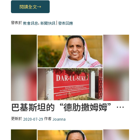
閱讀全文
→
發表於
,
|
教會訊息
新聞快訊
發表回應
巴基斯坦的“德肋撒姆姆”盧德修女榮獲“民事勳章”
更新於
作者
2020-07-29
Joanna