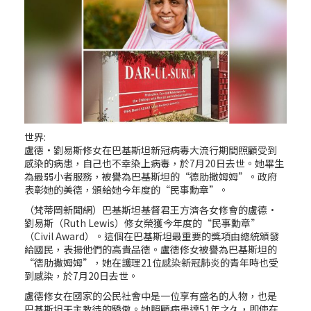
世界:
盧德·劉易斯修女在巴基斯坦新冠病毒大流行期間照顧受到
感染的病患，自己也不幸染上病毒，於7月20日去世。她畢生
為最弱小者服務，被譽為巴基斯坦的“德肋撒姆姆”。政府
表彰她的美德，頒給她今年度的“民事勳章”。
（梵蒂岡新聞網）巴基斯坦基督君王方濟各女修會的盧德·
劉易斯（Ruth Lewis）修女榮獲今年度的“民事勳章”
（Civil Award）。這個在巴基斯坦最重要的獎項由總統頒發
給國民，表揚他們的高貴品德。盧德修女被譽為巴基斯坦的
“德肋撒姆姆”，她在護理21位感染新冠肺炎的青年時也受
到感染，於7月20日去世。
盧德修女在國家的公民社會中是一位享有盛名的人物，也是
巴基斯坦天主教徒的驕傲。她照顧病患達51年之久，即使在