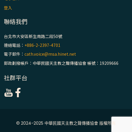
登入
(7)黃敏正主教帶你做【將臨期避靜】—耶穌
降生人間，需要人的「接納」
聯絡我們
(6)黃敏正主教帶你做【將臨期避靜】—「馬
台北市大安區新生南路二段50號
槽」═「謙卑」
連絡電話：
+886-2-2397-4701
電子郵件：
cath.voice@msa.hinet.net
(5)黃敏正主教帶你做【將臨期避靜】—「福
傳」：講耶穌的故事
郵政劃撥帳戶：中華民國天主教之聲傳播協會 帳號：19209666
社群平台
(4)黃敏正主教帶你做【將臨期避靜】—匝凱
「想看」耶穌，耶穌「走近」匝凱
(3)黃敏正主教帶你做【將臨期避靜】—「轉
念」，吃苦如吃補
© 2024-2025 中華民國天主教之聲傳播協會 版權所有
(2)黃敏正主教帶你做【將臨期避靜】—