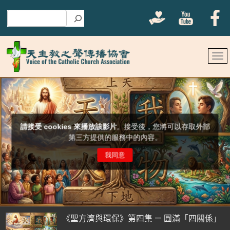
搜尋
《聖方濟與環保》第四集 — 圓滿「四關係」