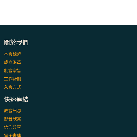
【信仰之旅】第八集：「耶穌為什麼降生到
人世」—高樂祈修女
2025/10/10【萬物讚頌頌歌 – 太陽與生態音
樂會】紀念聖方濟與已逝教宗方濟各（中）
關於我們
2025/10/10【萬物讚頌頌歌 – 太陽與生態音
本會緣起
樂會】紀念聖方濟與已逝教宗方濟各（下）
成立沿革
創會宗旨
2025/10/10【萬物讚頌頌歌 – 太陽與生態音
工作計劃
樂會】紀念聖方濟與已逝教宗方濟各（上）
入會方式
快速連結
(9完結)黃敏正主教帶你做【將臨期避靜】—
匝凱的「新生命」：利他與內化
教會訊息
影音欣賞
(8)黃敏正主教帶你做【將臨期避靜】—耶穌
信仰分享
降生成人與人同在＝「厄瑪努爾」
電子書庫