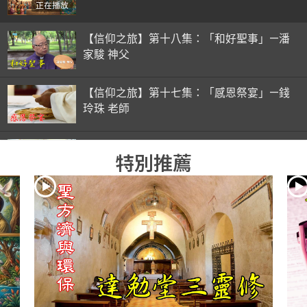
正在播放
【信仰之旅】第十八集：「和好聖事」—潘
家駿 神父
【信仰之旅】第十七集：「感恩祭宴」—錢
玲珠 老師
【信仰之旅】第十六集：「彌撒初體驗」—
特別推薦
錢玲珠 老師
【信仰之旅】第十五集：「入門聖事」—錢
玲珠 老師
【信仰之旅】第十四集：「天主十誡(下)」
—金毓瑋 神父