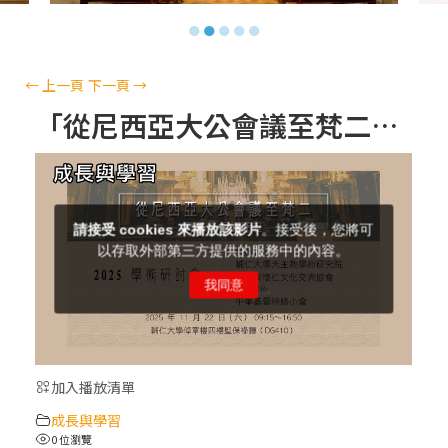
【信仰之旅】第十三集：「天主十誡(上)」
●
●
●
●
●
—金毓瑋 神父
【信仰之旅】第十二集：「聖母、聖人」—
←
上一頁
下一頁
→
高樂祈 修女
「從尼西亞大公會議至梵二：同道偕行的歷程」~~ 2025學術研討會 (4)
【信仰之旅】第十一集：「教 會」(推廣片)
【信仰之旅】第十一集：「教 會」—林必能
神父
【信仰之旅】第十集：「逾越奧蹟」— 錢玲
珠老師
加入播放清單
(5)黃敏正主教帶你做「四旬期避靜」—【逾
成長與學習
越的智慧】：完美的喜樂
0 位瀏覽