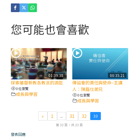
(4)黃敏正主教帶你做「四旬期避靜」—【逾
越的智慧】：聖方濟的逾越善表—與痲瘋病
人相遇
您可能也會喜歡
(3)黃敏正主教帶你做「四旬期避靜」—【逾
越的智慧】：耶穌的三大奧蹟
(2)黃敏正主教帶你做「四旬期避靜」—【逾
越的智慧】：七項齋戒的意義與益處
01:39:38
00:35:21
探索基督新教各教派的源起
傳協會的責任與使命–主講
【信仰之旅】第九集：「如果你的痛苦比快
0 位瀏覽
人：陳磊仕弟兄
成長與學習
樂多」—歐義明神父 / 應芝莉老師
0 位瀏覽
成長與學習
(1)黃敏正主教帶你做「四旬期避靜」—【逾
«
1
31
32
...
33
越的智慧】：聖方濟的靈修，「不占為己
第 33 頁，共 33 頁
有」
發表回應