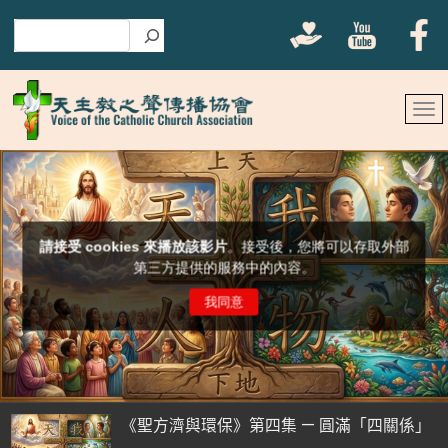
搜尋
《聖方濟與環保》第四集 — 圓滿「四關係」