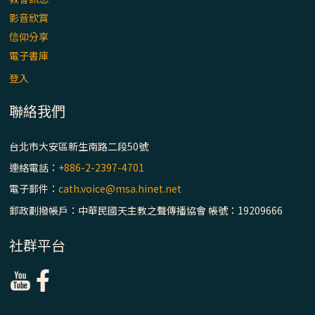
主教座堂(上)
影音欣賞
「信仰之旅」第七集【罪的啟示】推廣影片
信仰分享
https://youtu.be/p1lok-PbS7M
電子書庫
登入
【信仰之旅】第七集：「罪的啟示」—黃錦
文神父
聯絡我們
「禧年 來~」第十三集：論《在希望中得救》
台北市大安區新生南路二段50號
通諭中的「希望」 / 台南中華聖母主教座堂
連絡電話：
+886-2-2397-4701
(下)
電子郵件：
cath.voice@msa.hinet.net
「禧年 來~」第十二集：論2025禧年詔書中
郵政劃撥帳戶：中華民國天主教之聲傳播協會 帳號：19209666
的「希望」 / 台南中華聖母主教座堂(上)
社群平台
「禧年 來~」第十一集：續談禧年特色 ~ 聖門
/ 梅山中華聖母朝聖地