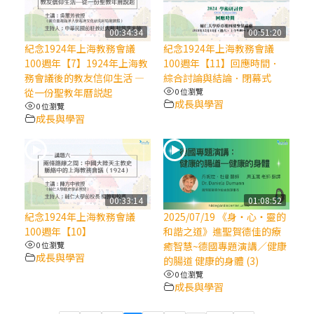
(7)黃敏正主教帶你做【將臨期避靜】—耶穌
00:34:34
00:51:20
降生人間，需要人的「接納」
紀念1924年上海教務會議
紀念1924年上海教務會議
100週年【7】1924年上海教
100週年【11】回應時間．
務會議後的教友信仰生活 —
綜合討論與結論．閉幕式
(6)黃敏正主教帶你做【將臨期避靜】—「馬
從一份聖教年曆説起
0 位瀏覽
槽」═「謙卑」
成長與學習
0 位瀏覽
成長與學習
(5)黃敏正主教帶你做【將臨期避靜】—「福
傳」：講耶穌的故事
(4)黃敏正主教帶你做【將臨期避靜】—匝凱
00:33:14
01:08:52
「想看」耶穌，耶穌「走近」匝凱
紀念1924年上海教務會議
2025/07/19 《身‧心‧靈的
100週年【10】
和諧之道》進聖賀德佳的療
(3)黃敏正主教帶你做【將臨期避靜】—「轉
0 位瀏覽
癒智慧~德國專題演講／健康
成長與學習
念」，吃苦如吃補
的腸道 健康的身體 (3)
0 位瀏覽
成長與學習
(2)黃敏正主教帶你做【將臨期避靜】—