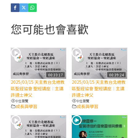
(4)黃敏正主教帶你做「四旬期避靜」—【逾
越的智慧】：聖方濟的逾越善表—與痲瘋病
人相遇
您可能也會喜歡
(3)黃敏正主教帶你做「四旬期避靜」—【逾
越的智慧】：耶穌的三大奧蹟
(2)黃敏正主教帶你做「四旬期避靜」—【逾
越的智慧】：七項齋戒的意義與益處
00:33:17
00:39:24
2025/03/15 天主教台北總教
2025/03/15 天主教台北總教
【信仰之旅】第九集：「如果你的痛苦比快
區聖經協會 聖經講座︱主講
區聖經協會 聖經講座︱主講
樂多」—歐義明神父 / 應芝莉老師
許達士神父
許達士神父
0 位瀏覽
0 位瀏覽
成長與學習
成長與學習
(1)黃敏正主教帶你做「四旬期避靜」—【逾
越的智慧】：聖方濟的靈修，「不占為己
有」