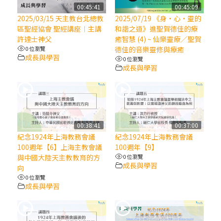
【信仰之旅】第八集：「耶穌為什麼降生到
00:45:41
00:45:09
人世」—高樂祈修女
2025/03/15 天主教台北總教
2025/07/19 《身‧心‧靈的
區聖經協會 聖經講座︱主講
和諧之道》進聖賀德佳的療
許達士神父
癒智慧 (4) ~ 仙樂靈療／聖賀
2025/10/10【萬物讚頌頌歌 – 太陽與生態音
0 位瀏覽
德佳的音樂靈修與療癒
樂會】紀念聖方濟與已逝教宗方濟各（中）
成長與學習
0 位瀏覽
成長與學習
2025/10/10【萬物讚頌頌歌 – 太陽與生態音
樂會】紀念聖方濟與已逝教宗方濟各（下）
2025/10/10【萬物讚頌頌歌 – 太陽與生態音
00:38:41
00:37:00
樂會】紀念聖方濟與已逝教宗方濟各（上）
紀念1924年上海教務會議
紀念1924年上海教務會議
100週年【6】上海主教會議
100週年【9】
與中國大陸天主教教育的方
0 位瀏覽
(9完結)黃敏正主教帶你做【將臨期避靜】—
成長與學習
向
匝凱的「新生命」：利他與內化
0 位瀏覽
成長與學習
(8)黃敏正主教帶你做【將臨期避靜】—耶穌
降生成人與人同在＝「厄瑪努爾」