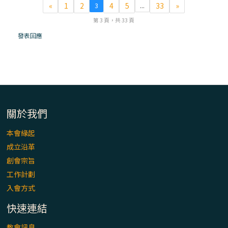
「看」是一門大學問、真正的靈修
«
1
2
4
5
33
»
3
...
第 3 頁，共 33 頁
(1)黃敏正主教帶你做【將臨期避靜】—「走
發表回應
入基督降生的奧蹟」以稅吏匝凱遇見耶穌為
例
「禧年 來~」第十七集(最終回)：成為懷抱
「希望」的傳教士 / 宜蘭市法蒂瑪聖母堂
關於我們
「禧年 來~」第十六集：談《希伯來書》中的
「希望」 / 高雄玫瑰聖母聖殿主教座堂
本會緣起
成立沿革
「禧年 來~」第十五集：再論《在希望中得
創會宗旨
救》通諭中的「希望」 / 花蓮美崙進教之佑
工作計劃
主教座堂(下)
入會方式
「禧年 來~」第十四集：續談《在希望中得
快速連結
救》通諭中的「希望」 / 花蓮美崙進教之佑
教會訊息