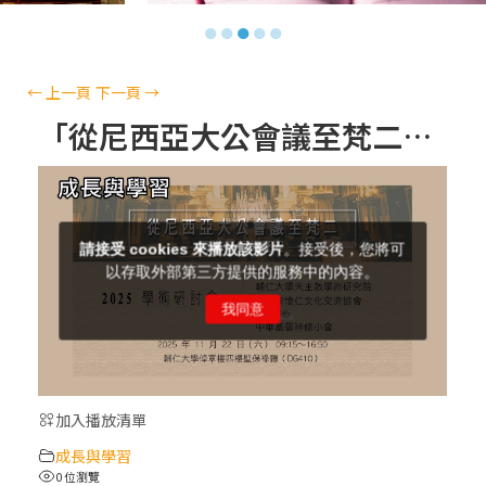
【信仰之旅】第十三集：「天主十誡(上)」
●
●
●
●
●
—金毓瑋 神父
【信仰之旅】第十二集：「聖母、聖人」—
←
上一頁
下一頁
→
高樂祈 修女
「從尼西亞大公會議至梵二：同道偕行的歷程」~~ 2025學術研討會 (1)
【信仰之旅】第十一集：「教 會」(推廣片)
【信仰之旅】第十一集：「教 會」—林必能
神父
【信仰之旅】第十集：「逾越奧蹟」— 錢玲
珠老師
加入播放清單
(5)黃敏正主教帶你做「四旬期避靜」—【逾
成長與學習
越的智慧】：完美的喜樂
0 位瀏覽