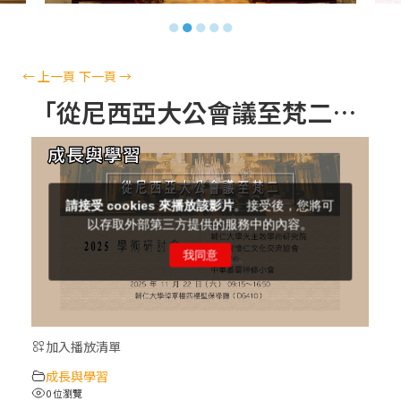
【信仰之旅】第十三集：「天主十誡(上)」
●
●
●
●
●
—金毓瑋 神父
【信仰之旅】第十二集：「聖母、聖人」—
←
上一頁
下一頁
→
高樂祈 修女
「從尼西亞大公會議至梵二：同道偕行的歷程」~~ 2025學術研討會 (5)
【信仰之旅】第十一集：「教 會」(推廣片)
【信仰之旅】第十一集：「教 會」—林必能
神父
【信仰之旅】第十集：「逾越奧蹟」— 錢玲
珠老師
加入播放清單
(5)黃敏正主教帶你做「四旬期避靜」—【逾
成長與學習
越的智慧】：完美的喜樂
0 位瀏覽