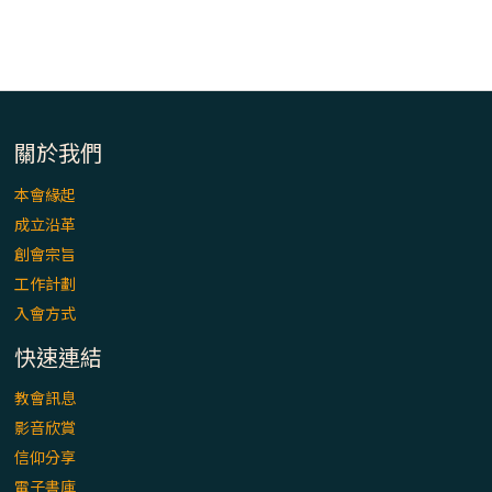
「看」是一門大學問、真正的靈修
(1)黃敏正主教帶你做【將臨期避靜】—「走
入基督降生的奧蹟」以稅吏匝凱遇見耶穌為
例
關於我們
「禧年 來~」第十七集(最終回)：成為懷抱
「希望」的傳教士 / 宜蘭市法蒂瑪聖母堂
本會緣起
成立沿革
「禧年 來~」第十六集：談《希伯來書》中的
創會宗旨
「希望」 / 高雄玫瑰聖母聖殿主教座堂
工作計劃
入會方式
「禧年 來~」第十五集：再論《在希望中得
快速連結
救》通諭中的「希望」 / 花蓮美崙進教之佑
主教座堂(下)
教會訊息
影音欣賞
「禧年 來~」第十四集：續談《在希望中得
信仰分享
救》通諭中的「希望」 / 花蓮美崙進教之佑
電子書庫