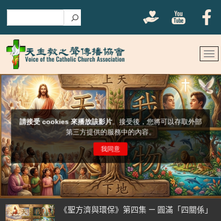
搜尋
《聖方濟與環保》第四集 — 圓滿「四關係」