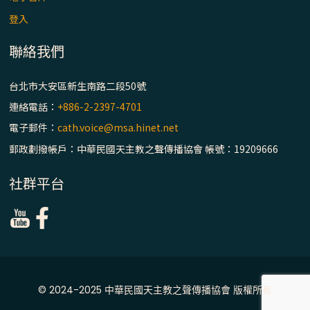
主教座堂(上)
登入
「信仰之旅」第七集【罪的啟示】推廣影片
https://youtu.be/p1lok-PbS7M
聯絡我們
台北市大安區新生南路二段50號
【信仰之旅】第七集：「罪的啟示」—黃錦
文神父
連絡電話：
+886-2-2397-4701
電子郵件：
cath.voice@msa.hinet.net
「禧年 來~」第十三集：論《在希望中得救》
郵政劃撥帳戶：中華民國天主教之聲傳播協會 帳號：19209666
通諭中的「希望」 / 台南中華聖母主教座堂
(下)
社群平台
「禧年 來~」第十二集：論2025禧年詔書中
的「希望」 / 台南中華聖母主教座堂(上)
「禧年 來~」第十一集：續談禧年特色 ~ 聖門
/ 梅山中華聖母朝聖地
© 2024-2025 中華民國天主教之聲傳播協會 版權所有