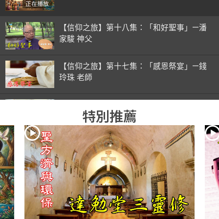
正在播放
【信仰之旅】第十八集：「和好聖事」—潘
家駿 神父
【信仰之旅】第十七集：「感恩祭宴」—錢
玲珠 老師
【信仰之旅】第十六集：「彌撒初體驗」—
特別推薦
錢玲珠 老師
【信仰之旅】第十五集：「入門聖事」—錢
玲珠 老師
【信仰之旅】第十四集：「天主十誡(下)」
—金毓瑋 神父