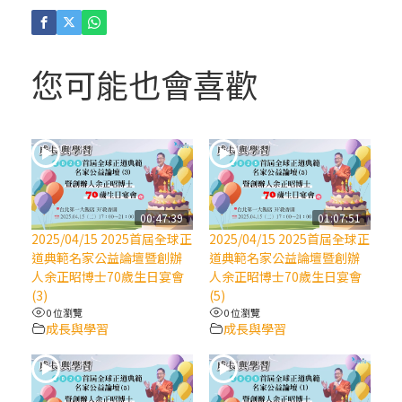
(4)黃敏正主教帶你做「四旬期避靜」—【逾
越的智慧】：聖方濟的逾越善表—與痲瘋病
人相遇
您可能也會喜歡
(3)黃敏正主教帶你做「四旬期避靜」—【逾
越的智慧】：耶穌的三大奧蹟
(2)黃敏正主教帶你做「四旬期避靜」—【逾
越的智慧】：七項齋戒的意義與益處
00:47:39
01:07:51
2025/04/15 2025首屆全球正
2025/04/15 2025首屆全球正
【信仰之旅】第九集：「如果你的痛苦比快
道典範名家公益論壇暨創辦
道典範名家公益論壇暨創辦
樂多」—歐義明神父 / 應芝莉老師
人余正昭博士70歲生日宴會
人余正昭博士70歲生日宴會
(3)
(5)
0 位瀏覽
0 位瀏覽
(1)黃敏正主教帶你做「四旬期避靜」—【逾
成長與學習
成長與學習
越的智慧】：聖方濟的靈修，「不占為己
有」