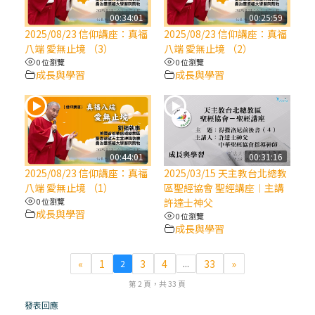
00:34:01
00:25:59
(7)黃敏正主教帶你做【將臨期避靜】—耶穌
2025/08/23 信仰講座：真福
2025/08/23 信仰講座：真福
降生人間，需要人的「接納」
八端 愛無止境 （3）
八端 愛無止境 （2）
0 位瀏覽
0 位瀏覽
成長與學習
成長與學習
(6)黃敏正主教帶你做【將臨期避靜】—「馬
槽」═「謙卑」
(5)黃敏正主教帶你做【將臨期避靜】—「福
傳」：講耶穌的故事
00:44:01
00:31:16
2025/08/23 信仰講座：真福
2025/03/15 天主教台北總教
八端 愛無止境 （1）
區聖經協會 聖經講座︱主講
(4)黃敏正主教帶你做【將臨期避靜】—匝凱
0 位瀏覽
許達士神父
「想看」耶穌，耶穌「走近」匝凱
成長與學習
0 位瀏覽
成長與學習
(3)黃敏正主教帶你做【將臨期避靜】—「轉
念」，吃苦如吃補
«
1
3
4
33
»
2
...
第 2 頁，共 33 頁
(2)黃敏正主教帶你做【將臨期避靜】—
發表回應