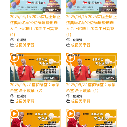
【信仰之旅】第八集：「耶穌為什麼降生到
人世」—高樂祈修女
01:08:25
00:29:37
2025/04/15 2025首屆全球正
2025/04/15 2025首屆全球正
道典範名家公益論壇暨創辦
道典範名家公益論壇暨創辦
2025/10/10【萬物讚頌頌歌 – 太陽與生態音
人余正昭博士70歲生日宴會
人余正昭博士70歲生日宴會
樂會】紀念聖方濟與已逝教宗方濟各（中）
(4)
(1)
0 位瀏覽
0 位瀏覽
成長與學習
成長與學習
2025/10/10【萬物讚頌頌歌 – 太陽與生態音
樂會】紀念聖方濟與已逝教宗方濟各（下）
2025/10/10【萬物讚頌頌歌 – 太陽與生態音
樂會】紀念聖方濟與已逝教宗方濟各（上）
00:34:17
00:34:25
2025/09/27 信仰講座：永懷
2025/09/27 信仰講座：永懷
希望 決不放棄（2）
希望 決不放棄（1）
(9完結)黃敏正主教帶你做【將臨期避靜】—
0 位瀏覽
0 位瀏覽
匝凱的「新生命」：利他與內化
成長與學習
成長與學習
(8)黃敏正主教帶你做【將臨期避靜】—耶穌
降生成人與人同在＝「厄瑪努爾」