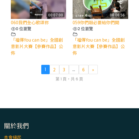
00:07:00
00:06:56
060我們全心歌頌祢
059你們敲必要給你們開
0 位瀏覽
2 位瀏覽
「福傳You can be」全國創
「福傳You can be」全國創
意影片大賽【參賽作品】公
意影片大賽【參賽作品】公
佈
佈
1
2
3
...
6
»
第 1 頁，共 6 頁
關於我們
本會緣起