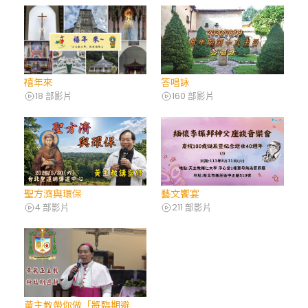
禧年來
答唱詠
18 部影片
160 部影片
聖方濟與環保
藝文饗宴
4 部影片
211 部影片
黃主教帶你做「將臨期避