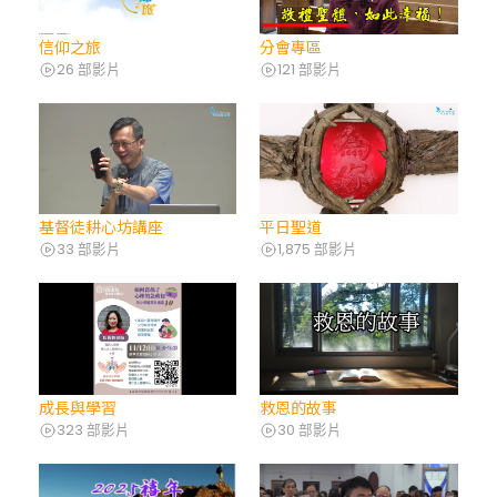
信仰之旅
分會專區
26 部影片
121 部影片
基督徒耕心坊講座
平日聖道
33 部影片
1,875 部影片
成長與學習
救恩的故事
323 部影片
30 部影片