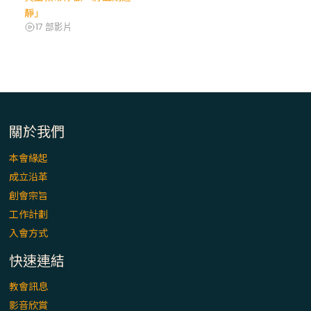
靜」
17 部影片
關於我們
本會緣起
成立沿革
創會宗旨
工作計劃
入會方式
快速連結
教會訊息
影音欣賞