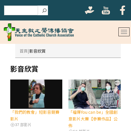
搜尋
首頁
影音欣賞
影音欣賞
「我們的教會」短影音競賽
「福傳You can be」全國創
影片
意影片大賽【參賽作品】公
37 部影片
佈