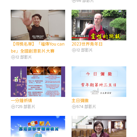
56 部影片
【得獎名單】「福傳You can
2023世界青年日
12 部影片
be」全國創意影片大賽
12 部影片
一分鐘祈禱
主日彌撒
725 部影片
574 部影片