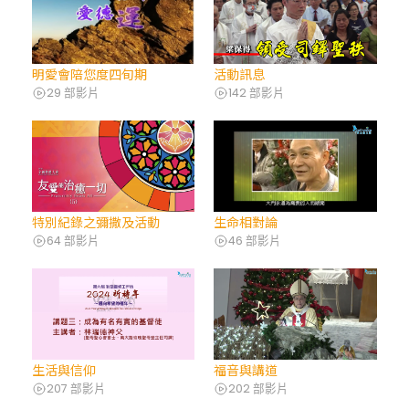
明愛會陪您度四旬期
活動訊息
29 部影片
142 部影片
特別紀錄之彌撒及活動
生命相對論
64 部影片
46 部影片
生活與信仰
福音與講道
207 部影片
202 部影片