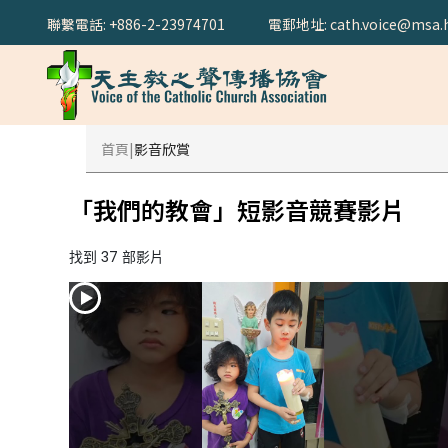
聯繫電話: +886-2-23974701
電郵地址: cath.voice@msa.h
首頁
影音欣賞
「我們的教會」短影音競賽影片
找到 37 部影片