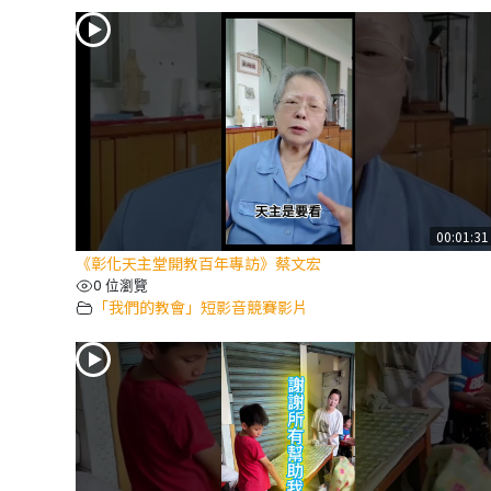
00:01:31
《彰化天主堂開教百年專訪》蔡文宏
0 位瀏覽
「我們的教會」短影音競賽影片