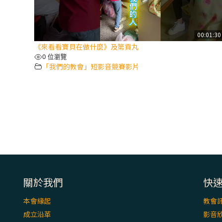
00:01:30
《來看看寶貝在做什麼》及第貢丸
0 位瀏覽
「我們的教會」短影音競賽影片
關於我們
快
本會緣起
教會
成立沿革
影音