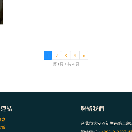
1
2
3
4
»
第 1 頁，共 4 頁
速連結
聯絡我們
訊息
台北市大安區新生南路二段5
欣賞