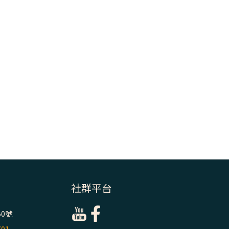
社群平台
0號