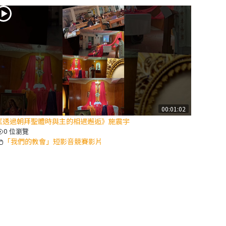
00:01:02
《透過朝拜聖體時與主的相遇邂逅》施震宇
0 位瀏覽
「我們的教會」短影音競賽影片